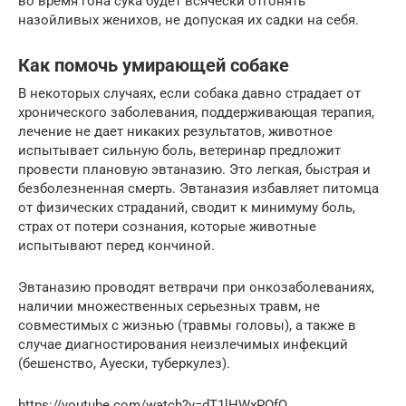
во время гона сука будет всячески отгонять
назойливых женихов, не допуская их садки на себя.
Как помочь умирающей собаке
В некоторых случаях, если собака давно страдает от
хронического заболевания, поддерживающая терапия,
лечение не дает никаких результатов, животное
испытывает сильную боль, ветеринар предложит
провести плановую эвтаназию. Это легкая, быстрая и
безболезненная смерть. Эвтаназия избавляет питомца
от физических страданий, сводит к минимуму боль,
страх от потери сознания, которые животные
испытывают перед кончиной.
Эвтаназию проводят ветврачи при онкозаболеваниях,
наличии множественных серьезных травм, не
совместимых с жизнью (травмы головы), а также в
случае диагностирования неизлечимых инфекций
(бешенство, Ауески, туберкулез).
https://youtube.com/watch?v=dT1lHWxPOfQ