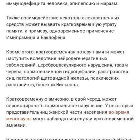
иммунодефицита человека, эпилепсию и маразм.
Также взаимодействие некоторых лекарственных
средств может вызвать кратковременную утрату
памяти, к примеру, одновременное применение
Имипрамина и Баклофена.
Кроме этого, кратковременная потеря памяти может
наступить вследствие нейродегенеративных
заболеваний, цереброваскулярного нарушения, травм
черепа, нормотензивной гидроцефалии, расстройства
сна, патологий щитовидной железы, психических
расстройств, болезни Вильсона.
Кратковременную амнезию, в свой черед, может
спровоцировать гормональное нарушение. У некоторых
представительниц женской части населения
во время
менопаузы
могут наблюдаться случаи кратковременной
амнезии.
Частичная потеря памяти – это так называемый сбой в