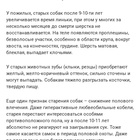
У пожилых, старых собак после 9-10-ти лет
увеличивается время линьки, при этом у многих за
несколько месяцев до смерти шерстка не
восстанавливается. На теле появляются проплешины,
безволосые участки, особенно в области крупа, вокруг
хвоста, на конечностях, грудине. Шерсть матовая,
блеклая, выпадает клочьями.
У старых животных зубы (клыки, резцы) приобретают
желтый, желто-коричневый оттенок, сильно сточены и
могут выпадать. Собакам тяжело разгрызать косточки,
твердую пищу.
Еще один признак старения собак – снижение полового
влечения. Даже гиперактивные любвеобильные кобели,
старея перестают интересоваться особями
противоположного пола, ну а после 10-11 лет
абсолютно не реагируют на заигрывания сук. Тоже
самое касается самок в период половой охоты. Даже