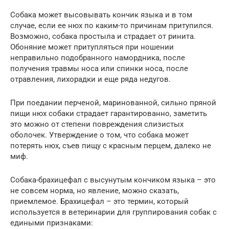
Собака может высовывать кончик языка и в том
случае, если ее нюх по каким-то причинам притупился.
Возможно, собака простыла и страдает от ринита.
Обоняние может притупляться при ношении
неправильно подобранного намордника, после
получения травмы носа или спинки носа, после
отравления, лихорадки и еще ряда недугов.
При поедании перченой, маринованной, сильно пряной
пищи нюх собаки страдает гарантированно, заметить
это можно от степени повреждения слизистых
оболочек. Утверждение о том, что собака может
потерять нюх, съев пищу с красным перцем, далеко не
миф.
Собака-брахицефал с высунутым кончиком языка – это
не совсем норма, но явление, можно сказать,
приемлемое. Брахицефал – это термин, который
используется в ветеринарии для группирования собак с
едиными признаками: