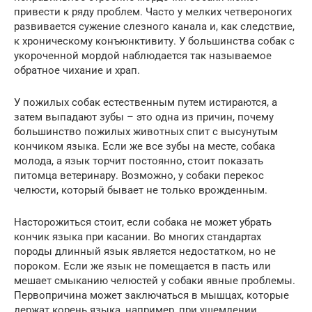
привести к ряду проблем. Часто у мелких четвероногих
развивается сужение слезного канала и, как следствие,
к хроническому конъюнктивиту. У большинства собак с
укороченной мордой наблюдается так называемое
обратное чихание и храп.
У пожилых собак естественным путем истираются, а
затем выпадают зубы – это одна из причин, почему
большинство пожилых животных спит с высунутым
кончиком языка. Если же все зубы на месте, собака
молода, а язык торчит постоянно, стоит показать
питомца ветеринару. Возможно, у собаки перекос
челюсти, который бывает не только врожденным.
Насторожиться стоит, если собака не может убрать
кончик языка при касании. Во многих стандартах
породы длинный язык является недостатком, но не
пороком. Если же язык не помещается в пасть или
мешает смыканию челюстей у собаки явные проблемы.
Первопричина может заключаться в мышцах, которые
держат корень языка, например, при ущемлении