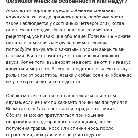
Физиологические особенности или недуг?
Абсолютно нормально, если собака высовывает
кончик языка, когда принюхивается, особенно часто
такое наблюдается у охотничьих четвероногих, когда
они нюхают воздух. На кончике языка имеются
рецепторы, усиливающие обоняние. Если вы не можете
понять, в чем связь между запахом и языком,
попробуйте покушать с зажатым носом и закрытыми
глазами. Вы не почувствуете практически никакого
вкуса, более того, вы, вероятнее всего, не отличите вкус
капусты и моркови. А теперь представьте какую важную
роль играют рецепторы языка у собак, если их обоняние
и чутье в разы сильнее людского.
Собака может высовывать кончик языка и в том
случае, если ее нюх по каким-то причинам притупился.
Возможно, собака простыла и страдает от ринита.
Обоняние может притупляться при ношении
неправильно подобранного намордника, после
получения травмы носа или спинки носа, после
отравления, лихорадки и еще ряда недугов.