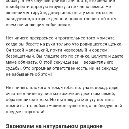
собаку, в 99% случаев движет алчность, это желание
приобрести дорогую игрушку, а не члена семьи. Не
экспериментируйте, доверьтесь опыту многих сотен
заводчиков, которые денно и нощно твердят об этом
всем начинающим собачникам.
Нет ничего прекраснее и трогательнее того момента,
когда вы берете на руки только что родившегося щенка.
Он такой маленький, почти невесомый и совсем
беззащитный. Вы гладите его по спинке, целуете и даете
маме облизать. С этой секунды вы – вершитель его
судьбы. Это огромная ответственность, ни на секунду
не забывайте об этом!
Нет ничего плохого в том, чтобы получать доход, даря
счастье в виде пушистых комочков десяткам семей,
обратившихся к вам. Но вы каждую минуту должны
помнить, что собака – живое существо, а не бездушный
предмет торговли!
Экономим на натуральном рационе