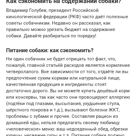
Как сэкономить на содержании собаки?
Владимир Голубев, президент Российской
кинологической федерации (РКФ) часто даёт полезные
советы собачникам. Недавно он рассказал, как
правильно можно урезать бюджет на содержание
собаки. Давайте разбираться по порядку!
Питание собаки: как сэкономить?
Ни один собачник не будет отрицать тот факт, что,
пожалуй, главной статьёй расходов является кормление
четверолапого. Вне зависимости от того, отдаёте ли вы
предпочтение сухим кормам или натуральной пище,
качественная продукция и ингредиенты стоят
достаточно дорого. Вы не можете купить дешёвый корм
или консервы, так как часто они провоцируют аллергию
(подтёки под глазами, высыпания, ухудшение стула,
шёрстного покрова и т.д.), вызывают болезни ЖКТ,
проблемы с зубами и прочее. Составляя рацион из
домашней еды, нельзя предлагать своему любимцу
«человеческое» меню: ваш недоеденный обед, обрезки
курицы, несвежие супы и т.д. Питание собаки должно