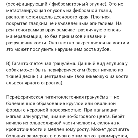
(оссифицирующий / фиброматозный эпулис). Это не
метастазирующая опухоль из фиброзной ткани,
располагается вдоль деснового края. Плотная,
покрытая гладким не изъязвлённым эпителием. На
рентгенограммах врач замечает различную степень
минерализации, но без признаков инвазии и
разрушения кости. Она плотно закрепляется на кости и
это может послужить нарушением роста зубов.
В) Гигантоклеточная гранулёма. Данный вид эпулиса у
собак может быть периферическим (берёт начало из
тканей десны) и центральным (возникающую из кости
альвеолярного отростка).
Периферическая гигантоклеточная гранулёма — не
болезненное образование круглой или овальной
формы с неровной поверхностью. При пальпации
мягкая или упругая, цианично-богрового цвета. Берёт
начало из ольвеолярной части челюсти, склонна к
кровоточивости и медленному росту. Может достигать
больших размеров, в связи с этим легко травмируется,