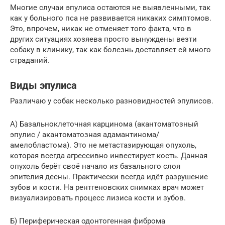
Многие случаи эпулиса остаются не выявленными, так
как у больного пса не развивается никаких симптомов.
Это, впрочем, никак не отменяет того факта, что в
других ситуациях хозяева просто вынуждены везти
собаку в клинику, так как болезнь доставляет ей много
страданий.
Виды эпулиса
Различаю у собак несколько разновидностей эпулисов.
А) Базальноклеточная карцинома (акантоматозный
эпулис / акантоматозная адамантинома/
амелобластома). Это не метастазирующая опухоль,
которая всегда агрессивно инвестирует кость. Данная
опухоль берёт своё начало из базального слоя
эпителия десны. Практически всегда идёт разрушение
зубов и кости. На рентгеновских снимках врач может
визуализировать процесс лизиса кости и зубов.
Б) Периферическая одонтогенная фиброма