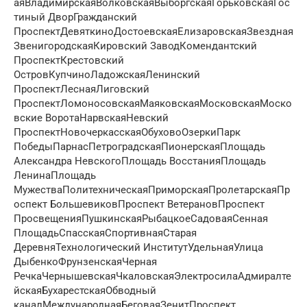
аяВладимирскаяВолковскаяВыборгскаяГорьковскаяГос
тиный ДворГражданский
ПроспектДевяткиноДостоевскаяЕлизаровскаяЗвездная
ЗвенигородскаяКировский ЗаводКомендантский
ПроспектКрестовский
ОстровКупчиноЛадожскаяЛенинский
ПроспектЛеснаяЛиговский
ПроспектЛомоносовскаяМаяковскаяМосковскаяМоско
вские ВоротаНарвскаяНевский
ПроспектНовочеркасскаяОбуховоОзеркиПарк
ПобедыПарнасПетроградскаяПионерскаяПлощадь
Александра НевскогоПлощадь ВосстанияПлощадь
ЛенинаПлощадь
МужестваПолитехническаяПриморскаяПролетарскаяПр
оспект БольшевиковПроспект ВетерановПроспект
ПросвещенияПушкинскаяРыбацкоеСадоваяСенная
ПлощадьСпасскаяСпортивнаяСтарая
ДеревняТехнологический ИнститутУдельнаяУлица
ДыбенкоФрунзенскаяЧерная
РечкаЧернышевскаяЧкаловскаяЭлектросилаАдмиралте
йскаяБухарестскаяОбводный
каналМеждународнаяБеговаяЗенитПроспект