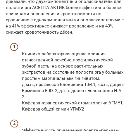
доказали, что двухкомпонентный ополаскиватель для
полости рта АСЕПТА АКТИВ более эффективно борется
причинами воспаления и кровоточивости по
сравнению с однокомпонентными ополаскивателями –
на 41% эффективнее снижает воспаление и на 43%
снижает кровоточивость дёсен.
Клинико-лабораторная оценка влияния
отечественной лечебно-профилактической
зубной пасты на основе растительных
экстрактов на состояние полости рта у больных
простым маргинальным гингивитом.
д.м.н., профессор Еловикова Т.М.1, к.х.н., доцент
Ермишина Е.Ю. 2, д.т.н. доцент Белоконова Н.А.
2
Кафедра терапевтической стоматологии УГМУ1,
Кафедра общей химии УГМУ2
Эффективность применения Асепта «бальзам