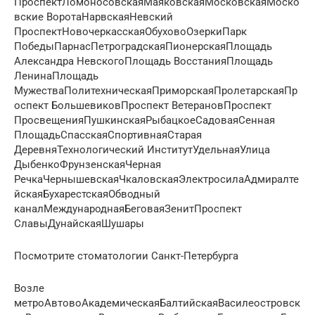
ПроспектЛомоносовскаяМаяковскаяМосковскаяМоско
вские ВоротаНарвскаяНевский
ПроспектНовочеркасскаяОбуховоОзеркиПарк
ПобедыПарнасПетроградскаяПионерскаяПлощадь
Александра НевскогоПлощадь ВосстанияПлощадь
ЛенинаПлощадь
МужестваПолитехническаяПриморскаяПролетарскаяПр
оспект БольшевиковПроспект ВетерановПроспект
ПросвещенияПушкинскаяРыбацкоеСадоваяСенная
ПлощадьСпасскаяСпортивнаяСтарая
ДеревняТехнологический ИнститутУдельнаяУлица
ДыбенкоФрунзенскаяЧерная
РечкаЧернышевскаяЧкаловскаяЭлектросилаАдмиралте
йскаяБухарестскаяОбводный
каналМеждународнаяБеговаяЗенитПроспект
СлавыДунайскаяШушары
Посмотрите стоматологии Санкт-Петербурга
Возле
метроАвтовоАкадемическаяБалтийскаяВасилеостровск