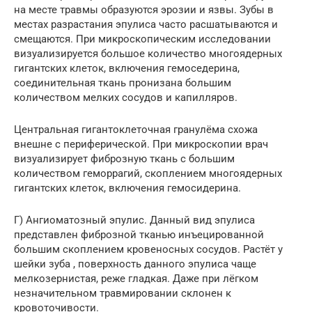
на месте травмы образуются эрозии и язвы. Зубы в
местах разрастания эпулиса часто расшатываются и
смещаются. При микроскопическим исследовании
визуализируется большое количество многоядерных
гигантских клеток, включения гемоседерина,
соединительная ткань пронизана большим
количеством мелких сосудов и капилляров.
Центральная гигантоклеточная гранулёма схожа
внешне с периферической. При микроскопии врач
визуализирует фиброзную ткань с большим
количеством геморрагий, скоплением многоядерных
гигантских клеток, включения гемосидерина.
Г) Ангиоматозный эпулис. Данный вид эпулиса
представлен фиброзной тканью инъецированной
большим скоплением кровеносных сосудов. Растёт у
шейки зуба , поверхность данного эпулиса чаще
мелкозернистая, реже гладкая. Даже при лёгком
незначительном травмировании склонен к
кровоточивости.