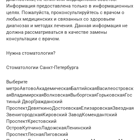
Информация предоставлена только в информационных
целях. Пожалуйста, проконсультируйтесь с врачом о
любых медицинских и связанных со здоровьем
диагнозах и методах лечения. Данная информация не
должна рассматриваться в качестве замены
консультации с врачом.
Нужна стоматология?
Стоматологии Санкт-Петербурга
Выберите
метроАвтовоАкадемическаяБалтийскаяВасилеостровск
аяВладимирскаяВолковскаяВыборгскаяГорьковскаяГос
тиный ДворГражданский
ПроспектДевяткиноДостоевскаяЕлизаровскаяЗвездная
ЗвенигородскаяКировский ЗаводКомендантский
ПроспектКрестовский
ОстровКупчиноЛадожскаяЛенинский
ПроспектЛеснаяЛиговский