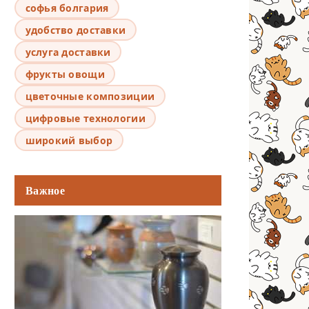
софья болгария
удобство доставки
услуга доставки
фрукты овощи
цветочные композиции
цифровые технологии
широкий выбор
Важное