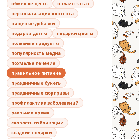
обмен веществ
онлайн заказ
персонализация контента
пищевые добавки
подарки детям
подарки цветы
полезные продукты
популярность медиа
похмелье лечение
правильное питание
праздничные букеты
праздничные сюрпризы
профилактика заболеваний
реальное время
скорость публикации
сладкие подарки