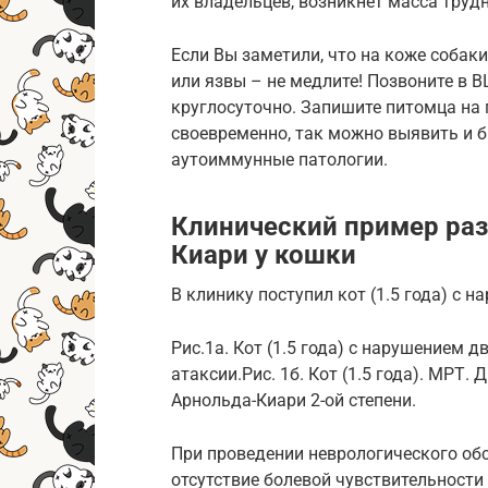
их владельцев, возникнет масса труд
Если Вы заметили, что на коже собаки
или язвы – не медлите! Позвоните в ВЦ
круглосуточно. Запишите питомца на
своевременно, так можно выявить и б
аутоиммунные патологии.
Клинический пример раз
Киари у кошки
В клинику поступил кот (1.5 года) с 
Рис.1а. Кот (1.5 года) с нарушением 
атаксии.Рис. 1б. Кот (1.5 года). МРТ
Арнольда-Киари 2-ой степени.
При проведении неврологического об
отсутствие болевой чувствительности 