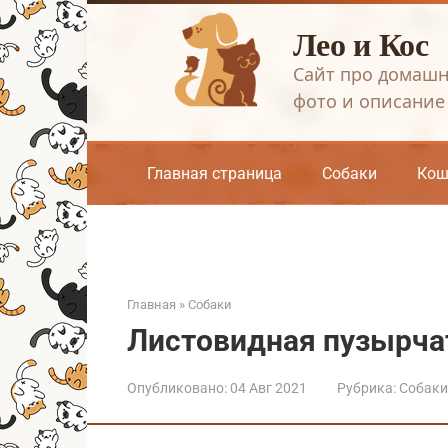
Перейти
Лео и Кос
к
контенту
Сайт про домашн
фото и описание
Главная страница
Собаки
Кош
Главная
»
Собаки
Листовидная пузырча
Опубликовано:
04 Авг 2021
Рубрика:
Собаки