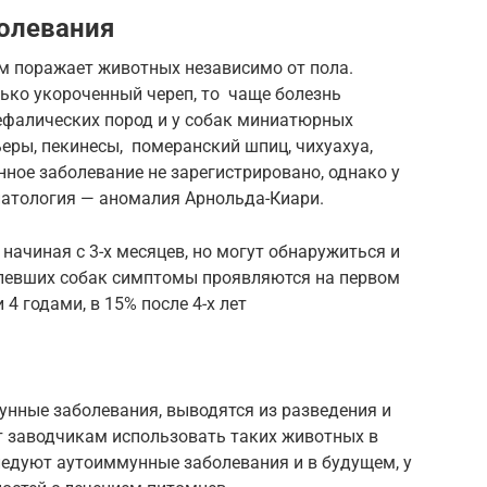
олевания
 поражает животных независимо от пола.
ько укороченный череп, то чаще болезнь
цефалических пород и у собак миниатюрных
еры, пекинесы, померанский шпиц, чихуахуа,
нное заболевание не зарегистрировано, однако у
патология — аномалия Арнольда-Киари.
начиная с 3-х месяцев, но могут обнаружиться и
олевших собак симптомы проявляются на первом
 4 годами, в 15% после 4-х лет
унные заболевания, выводятся из разведения и
т заводчикам использовать таких животных в
ледуют аутоиммунные заболевания и в будущем, у