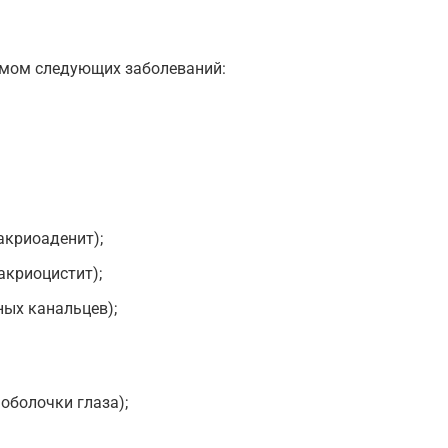
омом следующих заболеваний:
акриоаденит);
акриоцистит);
ных канальцев);
оболочки глаза);