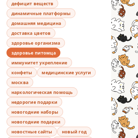
дефицит веществ
динамичные платформы
домашняя медицина
доставка цветов
здоровье организма
здоровье питомца
иммунитет укрепление
конфеты
медицинские услуги
москва
наркологическая помощь
недорогие подарки
новогодние наборы
новогодние подарки
новостные сайты
новый год