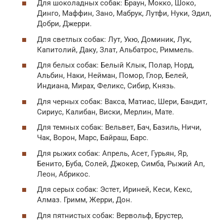
Для шоколадных собак: Браун, Мокко, Шоко,
Динго, Маффин, Зано, Мабрук, Лутфи, Нуки, Эдил,
Добри, Джерри.
Для светлых собак: Лут, Укю, Доминик, Лук,
Капитолий, Даку, Злат, Альбатрос, Риммель.
Для белых собак: Белый Клык, Полар, Норд,
Альбин, Наки, Нейман, Помор, Глор, Белей,
Индиана, Мирах, Феликс, Сибир, Князь.
Для черных собак: Вакса, Матиас, Шери, Бандит,
Сириус, Калибан, Виски, Мерлин, Мате.
Для темных собак: Вельвет, Бач, Базиль, Ничи,
Чак, Ворон, Марс, Байраш, Барс.
Для рыжих собак: Апрель, Асет, Гурьян, Яр,
Бенито, Буба, Солей, Джокер, Симба, Рыжий Ап,
Леон, Абрикос.
Для серых собак: Эстет, Ириней, Кеси, Кекс,
Алмаз. Гримм, Жерри, Дон.
Для пятнистых собак: Вервольф, Брустер,