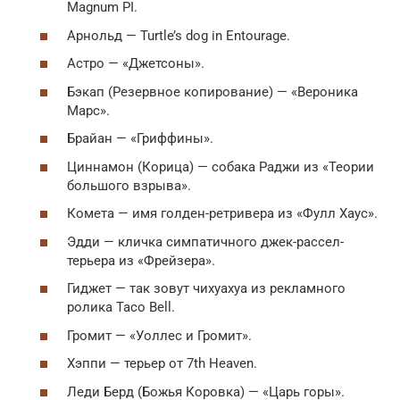
Magnum PI.
Арнольд — Turtle’s dog in Entourage.
Астро — «Джетсоны».
Бэкап (Резервное копирование) — «Вероника
Марс».
Брайан — «Гриффины».
Циннамон (Корица) — собака Раджи из «Теории
большого взрыва».
Комета — имя голден-ретривера из «Фулл Хаус».
Эдди — кличка симпатичного джек-рассел-
терьера из «Фрейзера».
Гиджет — так зовут чихуахуа из рекламного
ролика Taco Bell.
Громит — «Уоллес и Громит».
Хэппи — терьер от 7th Heaven.
Леди Берд (Божья Коровка) — «Царь горы».