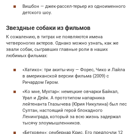
Вишбон — джек-рассел-терьер из одноименного
детского шоу.
Звездные собаки из фильмов
К сожалению, в титрах не появляются имена
четвероногих актеров. Однако можно узнать, как же
звали собак, сыгравших главные роли в наших
любимых фильмах:
«Хатико»: три акиты-ину — Форес, Чико и Лайла
в американской версии фильма (2009) с
Ричардом Гиром.
«Ко мне, Мухтар»: немецкие овчарки Байкал,
Урал и Дейк. А прототипом напарника
лейтенанта Глазычева (Юрия Никулина) был пес
Султан, настоящий герой блокадного
Ленинграда, который за всю жизнь задержал
тысячу злоумышленников.
«Бетховен»: сенбернар Крис. Его предпочли 12