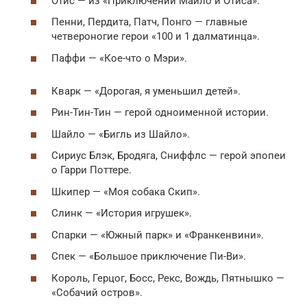
Отис — из «Приключений Майло и Отиса».
Пенни, Пердита, Патч, Понго — главные
четвероногие герои «100 и 1 далматинца».
Паффи — «Кое-что о Мэри».
Кварк — «Дорогая, я уменьшил детей».
Рин-Тин-Тин — герой одноименной истории.
Шайло — «Бигль из Шайло».
Сириус Блэк, Бродяга, Сниффлс — герой эпопеи
о Гарри Поттере.
Шкипер — «Моя собака Скип».
Слинк — «История игрушек».
Спарки — «Южный парк» и «Франкенвини».
Спек — «Большое приключение Пи-Ви».
Король, Герцог, Босс, Рекс, Вождь, Пятнышко —
«Собачий остров».