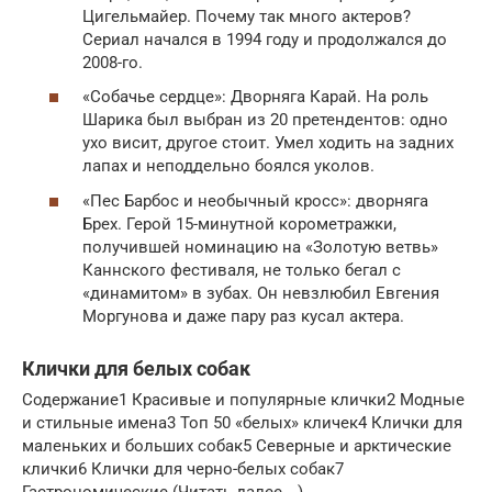
Цигельмайер. Почему так много актеров?
Сериал начался в 1994 году и продолжался до
2008-го.
«Собачье сердце»: Дворняга Карай. На роль
Шарика был выбран из 20 претендентов: одно
ухо висит, другое стоит. Умел ходить на задних
лапах и неподдельно боялся уколов.
«Пес Барбос и необычный кросс»: дворняга
Брех. Герой 15-минутной корометражки,
получившей номинацию на «Золотую ветвь»
Каннского фестиваля, не только бегал с
«динамитом» в зубах. Он невзлюбил Евгения
Моргунова и даже пару раз кусал актера.
Клички для белых собак
Содержание1 Красивые и популярные клички2 Модные
и стильные имена3 Топ 50 «белых» кличек4 Клички для
маленьких и больших собак5 Северные и арктические
клички6 Клички для черно-белых собак7
Гастрономические (Читать далее… )