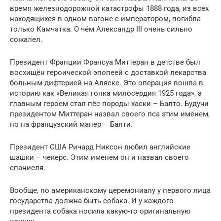
время железнодорожной катастрофы 1888 года, из всех
находящихся в одном вагоне с императором, погибла
только Камчатка. О чём Александр III очень сильно
сожалел.
Президент Франции Франсуа Миттеран в детстве был
восхищён героической эпопеей с доставкой лекарства
больным дифтерией на Аляске. Это операция вошла в
историю как «Великая гонка милосердия 1925 года», а
главным героем стал пёс породы хаски – Балто. Будучи
президентом Миттеран назвал своего пса этим именем,
но на французский манер – Балти.
Президент США Ричард Никсон любил английские
шашки – чекерс. Этим именем он и назвал своего
спаниеля.
Вообще, по американскому церемониалу у первого лица
государства должна быть собака. И у каждого
президента собака носила какую-то оригинальную