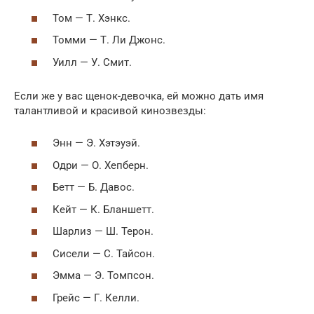
Том — Т. Хэнкс.
Томми — Т. Ли Джонс.
Уилл — У. Смит.
Если же у вас щенок-девочка, ей можно дать имя
талантливой и красивой кинозвезды:
Энн — Э. Хэтэуэй.
Одри — О. Хепберн.
Бетт — Б. Давос.
Кейт — К. Бланшетт.
Шарлиз — Ш. Терон.
Сисели — С. Тайсон.
Эмма — Э. Томпсон.
Грейс — Г. Келли.