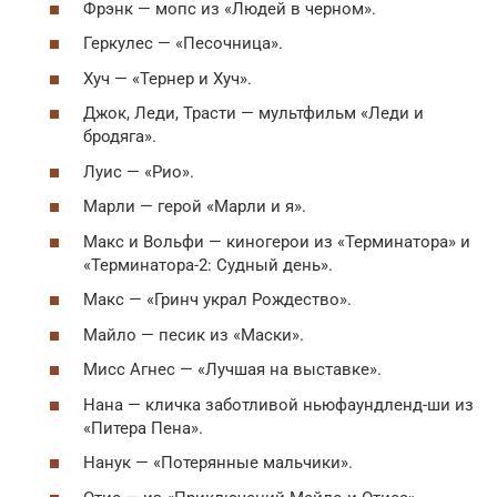
Фрэнк — мопс из «Людей в черном».
Геркулес — «Песочница».
Хуч — «Тернер и Хуч».
Джок, Леди, Трасти — мультфильм «Леди и
бродяга».
Луис — «Рио».
Марли — герой «Марли и я».
Макс и Вольфи — киногерои из «Терминатора» и
«Терминатора-2: Судный день».
Макс — «Гринч украл Рождество».
Майло — песик из «Маски».
Мисс Агнес — «Лучшая на выставке».
Нана — кличка заботливой ньюфаундленд-ши из
«Питера Пена».
Нанук — «Потерянные мальчики».