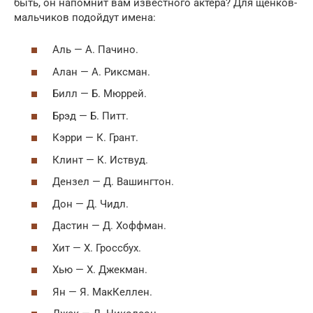
быть, он напомнит вам известного актера? Для щенков-
мальчиков подойдут имена:
Аль — А. Пачино.
Алан — А. Риксман.
Билл — Б. Мюррей.
Брэд — Б. Питт.
Кэрри — К. Грант.
Клинт — К. Иствуд.
Дензел — Д. Вашингтон.
Дон — Д. Чидл.
Дастин — Д. Хоффман.
Хит — Х. Гроссбух.
Хью — Х. Джекман.
Ян — Я. МакКеллен.