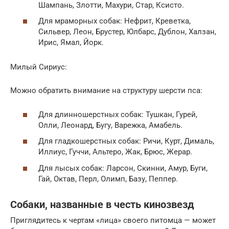
Шампань, Злотти, Махури, Стар, Ксисто.
Для мраморных собак: Нефрит, Креветка,
Сильвер, Леон, Брустер, Юлбарс, Дублон, Халзан,
Ирис, Ямал, Йорк.
Милый Сириус:
Можно обратить внимание на структуру шерсти пса:
Для длинношерстных собак: Тушкан, Гурей,
Олли, Леонард, Бугу, Варежка, Амабель.
Для гладкошерстных собак: Ричи, Курт, Дималь,
Иллиус, Гуччи, Альтеро, Жак, Брюс, Жерар.
Для лысых собак: Ларсон, Скинни, Амур, Буги,
Гай, Октав, Перл, Олимп, Базу, Пеппер.
Собаки, названные в честь кинозвезд
Приглядитесь к чертам «лица» своего питомца — может