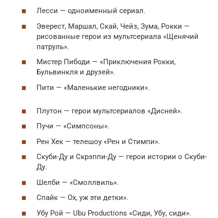
Лесси — одноименный сериал.
Эверест, Маршал, Скай, Чейз, Зума, Рокки —
рисованные герои из мультсериала «Щенячий
патруль».
Мистер Пибоди — «Приключения Рокки,
Бульвинкля и друзей».
Пити — «Маленькие негодники».
Плутон — герои мультсериалов «Дисней».
Пучи — «Симпсоны».
Рен Хек — телешоу «Рен и Стимпи».
Скуби-Ду и Скрэппи-Ду — герои истории о Скуби-
Ду.
Шелби — «Смоллвиль».
Спайк — Ох, уж эти детки».
Убу Рой — Ubu Productions «Сиди, Убу, сиди».