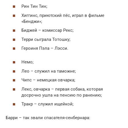
Рин Тин Тин;
Хиггинс, приютский пёс, играл в фильме
«Бенджи»;
Биджей – комиссар Рекс;
Терри сыграла Тотошку;
Героиня Пэла – Лэсси.
Немо;
Лео – служил на таможне;
Чипс – немецкая овчарка;
Лекс, овчарка – первая собака, которая
досрочно ушла на пенсию по ранению;
Тракр – служил ищейкой;
Барри – так звали спасателя-сенбернара: