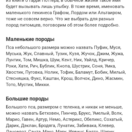
из книги о Гарри Поттера, в обычной жизни такое имя
будет вызывать лишь улыбку. В тоже время, именовать
маленького пекинеса Графом, Лордом или Альтаиром,
тоже не совсем верно. Что же выбрать для разных
пород питомцев, поговорим об этом более подробно.
Маленькие породы
Пса небольшого размера можно назвать Пуфик, Муся,
Муська, Жук, Славный, Тузик, Кузя, Жучок, Джим, Жужа,
Лунтик, Том, Мишка, Шум, Кент, Ник, Уайлд, Кричер,
Роки, Хати, Рич, Бублик, Кнопа, Шустрик, Соня, Умка,
Хвостик, Пуговка, Нолик, Тофик, Баламут, Бобик, Милый,
Стесняшка, Фукс, Каштан, Крош, Волчок, Дино, Жасмин,
Тото, Мустик, Микки.
Большие породы
Большого пса, размером с теленка, и никак не меньше,
можно назвать Бетховен, Пинчер, Брукс, Умелый, Волк,
Марио, Гавен, Артур, Немо, Астерикс, Обеликс, Сохатый,
Дарик, Дэклан, Бродяга, Лунатик, Забивака, Клевер,
Ланселот, Санта, Макс, Марк, Ирвинг, Балто, Шарик,