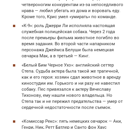
четвероногим конкурентам из-за непоседливого
нрава — любил убегать из дома и воровать еду.
Кроме того, Крис умел «умирать» по команде.
«К-9»: роль Джерри Ли исполняла настоящая
служебная полицейская собака. Через 2 года
после премьеры фильма животное погибло во
время задания. Во второй части напарником
персонажа Джеймса Белуши была немецкая
овчарка Мак, а в третьей — Кинг.
«Белый Бим Черное Ухо»: английский сеттер
Степа. Судьба актера была такой же трагичной,
как и его героя: хозяин сдал животное в аренду
киностудии им. Горького и ни разу не навестил
собаку. Пес привязался к актеру Вячеславу
Тихонову, ему нашли нового владельца. Но
Степа так и не пережил предательства — умер от
сердечной недостаточности после съемок.
«Комиссар Рекс»: пять немецких овчарок — Аки,
Генри, Ник, Ретт Батлер и Санто фон Хаус