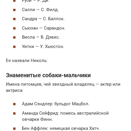
Руби — Р. Ди.
Салли — С. Филд.
Сандра — С. Баллок.
Сьюзан — Сарандон.
Виола — В. Дэвис.
Уитни — У. Хьюстон.
Ее назвали Николь:
Знаменитые собаки-мальчики
Имена питомцев, чей звездный владелец — актер или
актриса:
Адам Сэндлер: бульдог Мацбол.
Аманда Сейфрид: помесь австралийской
овчарки Финн.
Бен Аффлек: немецкая овчарка Хатч.