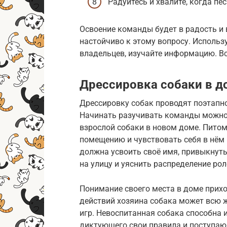
Радуйтесь и хвалите, когда пе
Освоение команды будет в радость и 
настойчиво к этому вопросу. Использ
владельцев, изучайте информацию. Вс
Дрессировка собаки в д
Дрессировку собак проводят поэтапно
Начинать разучивать команды можно 
взрослой собаки в новом доме. Пито
помещению и чувствовать себя в нём 
должна усвоить своё имя, привыкнуть 
на улицу и уяснить распределение роле
Понимание своего места в доме прихо
действий хозяина собака может всю ж
игр. Невоспитанная собака способна 
диктующего свои правила и поступающ