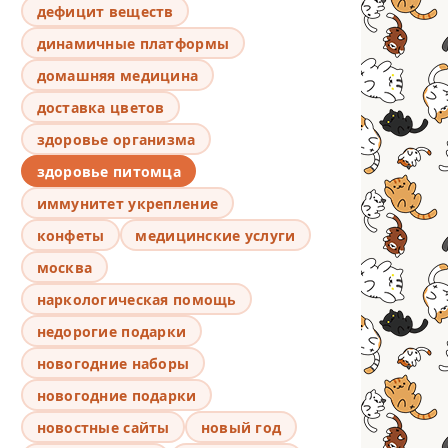
дефицит веществ
динамичные платформы
домашняя медицина
доставка цветов
здоровье организма
здоровье питомца
иммунитет укрепление
конфеты
медицинские услуги
москва
наркологическая помощь
недорогие подарки
новогодние наборы
новогодние подарки
новостные сайты
новый год