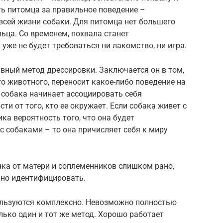
ить питомца за правильное поведение –
всей жизни собаки. Для питомца нет большего
ьца. Со временем, похвала станет
же не будет требоваться ни лакомство, ни игра.
ный метод дрессировки. Заключается он в том,
го животного, переносит какое-либо поведение на
 собака начинает ассоциировать себя
и от того, кто ее окружает. Если собака живет с
ика вероятность того, что она будет
с собаками – то она причисляет себя к миру
нка от матери и соплеменников слишком рано,
ьно идентифицировать.
ользуются комплексно. Невозможно полностью
лько один и тот же метод. Хорошо работает