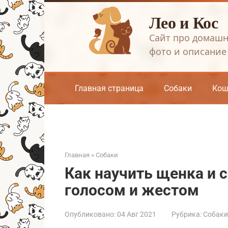
Перейти
Лео и Кос
к
контенту
Сайт про домашн
фото и описание
Главная страница
Собаки
Кош
Главная
»
Собаки
Как научить щенка и с
голосом и жестом
Опубликовано:
04 Авг 2021
Рубрика:
Собаки