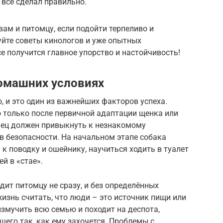
с все сделал правильно.
вам и питомцу, если подойти терпеливо и
уйте советы кинологов и уже опытных
е получится главное упорство и настойчивость!
омашних условиях
, и это один из важнейших факторов успеха.
только после первичной адаптации щенка или
мец должен привыкнуть к незнакомому
в безопасности. На начальном этапе собака
к поводку и ошейнику, научиться ходить в туалет
й в «стае».
дит питомцу не сразу, и без определённых
изнь считать, что люди – это источник пищи или
измучить всю семью и походит на деспота,
его так, как ему захочется. Проблемы с