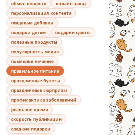
обмен веществ
онлайн заказ
персонализация контента
пищевые добавки
подарки детям
подарки цветы
полезные продукты
популярность медиа
похмелье лечение
правильное питание
праздничные букеты
праздничные сюрпризы
профилактика заболеваний
реальное время
скорость публикации
сладкие подарки