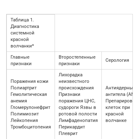
Таблица 1.
Диагностика
системной
красной
волчанки*
Главные
Второстепенные
Серология
признаки
признаки
Лихорадка
Поражения кожи
неизвест­ного
Полиартрит
происхожде­ния
Антиядерные
Гемолитическая
Признаки
антитела (ANA
анемия
поражения ЦНС,
Препарирован
Гломерулонефрит
судороги Язвы в
клеток при
Полимиозит
ротовой полости
красной
Лейкопения
Лимфаденопатия
волчанке
Тромбоцитопения
Перикардит
Плеврит