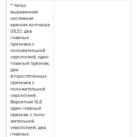
* Четко
выраженная
системная
красная волчанка
(SLE): два
главных
признака с
положительной
серологией; один
главный признак;
два
второстепенных
призна­ка с
положительной
серологией.
Вероятная SLE:
один главный
признак с поло­
жительной
серологией; два
главных