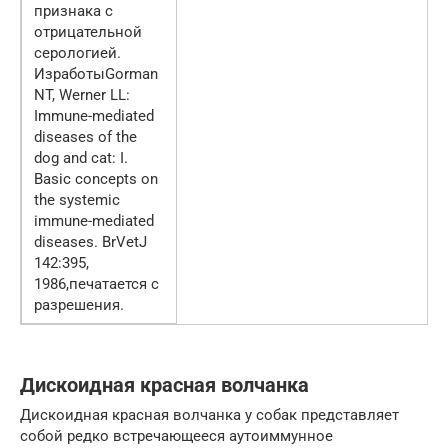
признака с
отрицательной
серологией.
ИзработыGorman
NT, Werner LL:
Immune-mediated
diseases of the
dog and cat: I.
Basic concepts on
the systemic
immune-mediated
diseases. BrVetJ
142:395,
1986,печатается с
разрешения.
Дискоидная красная волчанка
Дискоидная красная волчанка у собак представляет
собой редко встречающееся аутоиммунное