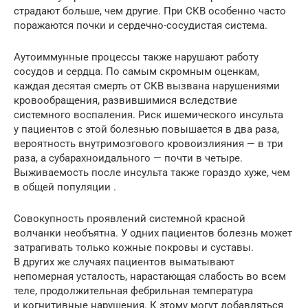
страдают больше, чем другие. При СКВ особенно часто
поражаются почки и сердечно-сосудистая система.
Аутоиммунные процессы также нарушают работу
сосудов и сердца. По самым скромным оценкам,
каждая десятая смерть от СКВ вызвана нарушениями
кровообращения, развившимися вследствие
системного воспаления. Риск ишемического инсульта
у пациентов с этой болезнью повышается в два раза,
вероятность внутримозгового кровоизлияния — в три
раза, а субарахноидального — почти в четыре.
Выживаемость после инсульта также гораздо хуже, чем
в общей популяции .
Совокупность проявлений системной красной
волчанки необъятна. У одних пациентов болезнь может
затрагивать только кожные покровы и суставы.
В других же случаях пациентов выматывают
непомерная усталость, нарастающая слабость во всем
теле, продолжительная фебрильная температура
и когнитивные нарушения. К этому могут добавляться