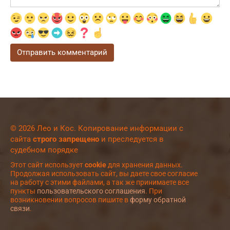
© 2026 Лео и Кос. Копирование информации с
сайта
строго запрещено
и преследуется в
судебном порядке
Этот сайт использует
cookie
для хранения данных.
Продолжая использовать сайт, вы даете свое согласие
на работу с этими файлами, а так же принимаете все
пункты
пользовательского соглашения
. При
возникновении вопросов пишите в
форму обратной
связи
.