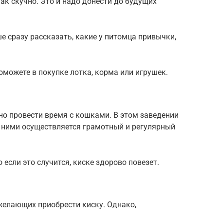
так скучно. Это и надо донести до будущих
е сразу рассказать, какие у питомца привычки,
оможете в покупке лотка, корма или игрушек.
но провести время с кошками. В этом заведении
а ними осуществляется грамотный и регулярный
 если это случится, киске здорово повезет.
желающих приобрести киску. Однако,