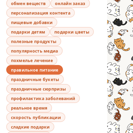
обмен веществ
онлайн заказ
персонализация контента
пищевые добавки
подарки детям
подарки цветы
полезные продукты
популярность медиа
похмелье лечение
правильное питание
праздничные букеты
праздничные сюрпризы
профилактика заболеваний
реальное время
скорость публикации
сладкие подарки