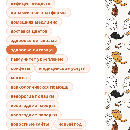
дефицит веществ
динамичные платформы
домашняя медицина
доставка цветов
здоровье организма
здоровье питомца
иммунитет укрепление
конфеты
медицинские услуги
москва
наркологическая помощь
недорогие подарки
новогодние наборы
новогодние подарки
новостные сайты
новый год