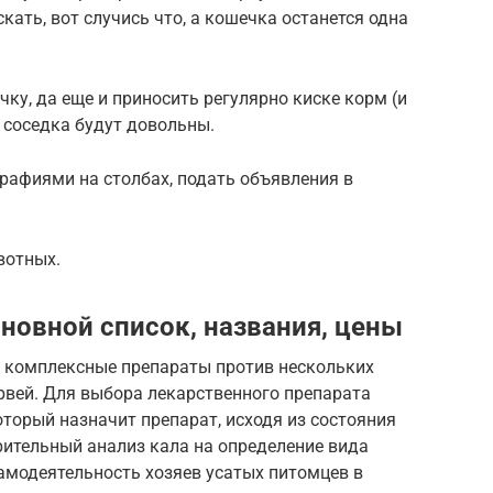
кать, вот случись что, а кошечка останется одна
ку, да еще и приносить регулярно киске корм (и
— соседка будут довольны.
рафиями на столбах, подать объявления в
вотных.
сновной список, названия, цены
т комплексные препараты против нескольких
вей. Для выбора лекарственного препарата
оторый назначит препарат, исходя из состояния
рительный анализ кала на определение вида
Самодеятельность хозяев усатых питомцев в