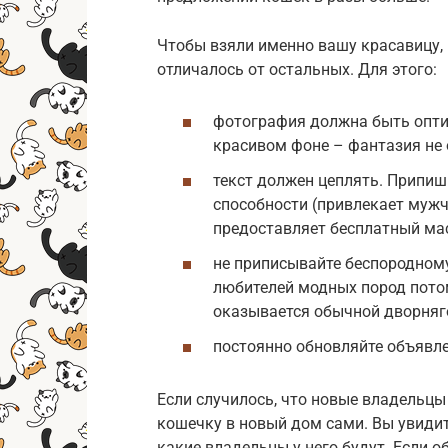
Чтобы взяли именно вашу красавицу,
отличалось от остальных. Для этого:
фотография должна быть оптим
красивом фоне – фантазия не 
текст должен цеплять. Припи
способности (привлекает мужчи
предоставляет бесплатный масс
не приписывайте беспородном
любителей модных пород пото
оказывается обычной дворняг
постоянно обновляйте объявле
Если случилось, что новые владельцы 
кошечку в новый дом сами. Вы увидит
какие владельцы у него будут. Если 