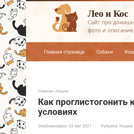
Перейти
Лео и Кос
к
контенту
Сайт про домашн
фото и описание
Главная страница
Собаки
Кош
Главная
»
Кошки
Как проглистогонить 
условиях
Опубликовано:
03 Авг 2021
Рубрика:
Кошки