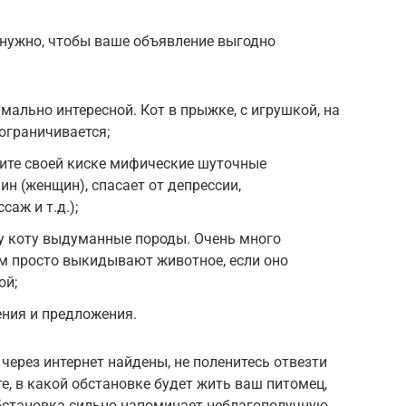
 нужно, чтобы ваше объявление выгодно
ально интересной. Кот в прыжке, с игрушкой, на
ограничивается;
шите своей киске мифические шуточные
н (женщин), спасает от депрессии,
аж и т.д.);
у коту выдуманные породы. Очень много
м просто выкидывают животное, если оно
ой;
ния и предложения.
через интернет найдены, не поленитесь отвезти
е, в какой обстановке будет жить ваш питомец,
обстановка сильно напоминает неблагополучную,