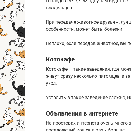
гораздо легче, чем одну. Им будет не 
владельцев.
При передаче животное друзьям, лучш
особенности, может быть, болезни.
Неплохо, если передав животное, вы п
Котокафе
Котокафе – такие заведения, где мож
живут сразу несколько питомцев, и з
уход.
Устроить в такое заведение сложно, но
Объявления в интернете
На просторах интернета очень много 
предложений кошек в разы больше.