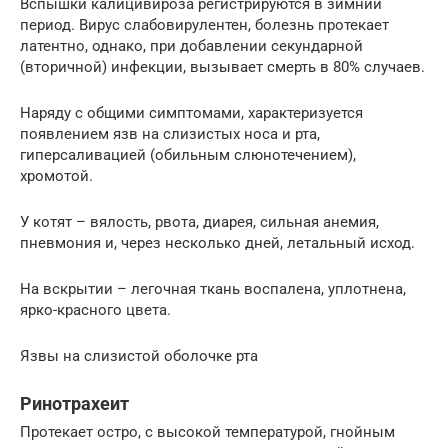
Вспышки калицивироза регистрируются в зимний
период. Вирус слабовирулентен, болезнь протекает
латентно, однако, при добавлении секундарной
(вторичной) инфекции, вызывает смерть в 80% случаев.
Наряду с общими симптомами, характеризуется
появлением язв на слизистых носа и рта,
гиперсаливацией (обильным слюнотечением),
хромотой.
У котят – вялость, рвота, диарея, сильная анемия,
пневмония и, через несколько дней, летальный исход.
На вскрытии – легочная ткань воспалена, уплотнена,
ярко-красного цвета.
Язвы на слизистой оболочке рта
Ринотрахеит
Протекает остро, с высокой температурой, гнойным