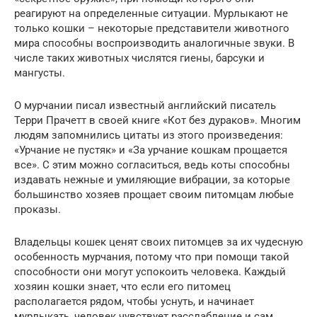
реагируют на определенные ситуации. Мурлыкают не
только кошки – некоторые представители животного
мира способны воспроизводить аналогичные звуки. В
числе таких животных числятся гиены, барсуки и
мангусты.
О мурчании писал известный английский писатель
Терри Прачетт в своей книге «Кот без дураков». Многим
людям запомнились цитаты из этого произведения:
«Урчание не пустяк» и «За урчание кошкам прощается
все». С этим можно согласиться, ведь коты способны
издавать нежные и умиляющие вибрации, за которые
большинство хозяев прощает своим питомцам любые
проказы.
Владельцы кошек ценят своих питомцев за их чудесную
особенность мурчания, потому что при помощи такой
способности они могут успокоить человека. Каждый
хозяин кошки знает, что если его питомец
располагается рядом, чтобы уснуть, и начинает
мурлыкать, человек чувствует расслабление и сам