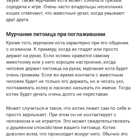
звуки. Также мурчание кота может означать призыв
сородича к игре. Очень часто владельцы нескольких
кошек отмечают, что животные урчат, когда умывают
друг друга.
Мурчание питомца при поглаживании
Кроме того, мурчание кота характерно при его общении
с хозяином. К примеру, когда их гладят или просто
держат на руках. Если хозяин нравится самому
животному или у него хорошее настроение, когда
человек держит питомца на руках, мурчание кота будет
очень громким. Если во время контакта с животным
человек будет не только его держать, но и чесать ухо,
поглаживать холку и ласково называть по имени. Тогда
котик будет урчать очень долго не переставая.
Может случиться и такое, что котик лежит сам по себе и
просто мурлыкает. При этом он не контактирует с
человеком и не играется. Это может свидетельствовать
о душевном спокойствии вашего питомца. Котик
доволен всем, что происходит вокруг него. Обычно это