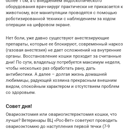
более 1 см, а с внедрением эндоскопического
оборудования врач-хирург практически не прикасается к
животному, все манипуляции проводятся с помощью
роботизированной техники с наблюдением за ходом
операции на цифровом экране.
Нет боли, уже давно существуют анестезирующие
препараты, которые ее блокируют, современный наркоз
(газовая анестезия) не дает осложнений на внутренние
органы. Восстановление кошки проходит за считанные
дни! По сути, владельцу потребуется максимум неделя,
чтобы несколько раз обработать рану, дать
антибиотики. А далее – долгая жизнь домашней
любимицы, радующей хозяина прекрасным внешним
видом, спокойным характером и отсутствием проблем
со здоровьем.
Совет дня!
Овариоэктомия или овариогистерэктомия кошки, что
лучше? Ветеринары ВЦ «Рос-Вет» советуют проводить
овариоэктомию до наступления первой течки (7-9