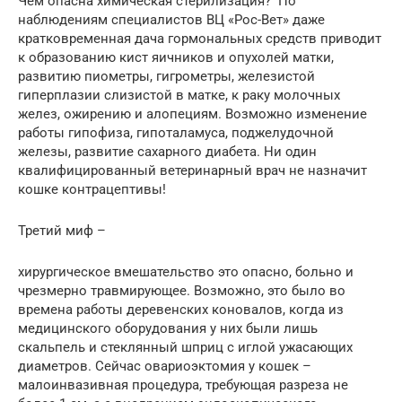
Чем опасна химическая стерилизация? По
наблюдениям специалистов ВЦ «Рос-Вет» даже
кратковременная дача гормональных средств приводит
к образованию кист яичников и опухолей матки,
развитию пиометры, гигрометры, железистой
гиперплазии слизистой в матке, к раку молочных
желез, ожирению и алопециям. Возможно изменение
работы гипофиза, гипоталамуса, поджелудочной
железы, развитие сахарного диабета. Ни один
квалифицированный ветеринарный врач не назначит
кошке контрацептивы!
Третий миф –
хирургическое вмешательство это опасно, больно и
чрезмерно травмирующее. Возможно, это было во
времена работы деревенских коновалов, когда из
медицинского оборудования у них были лишь
скальпель и стеклянный шприц с иглой ужасающих
диаметров. Сейчас овариоэктомия у кошек –
малоинвазивная процедура, требующая разреза не