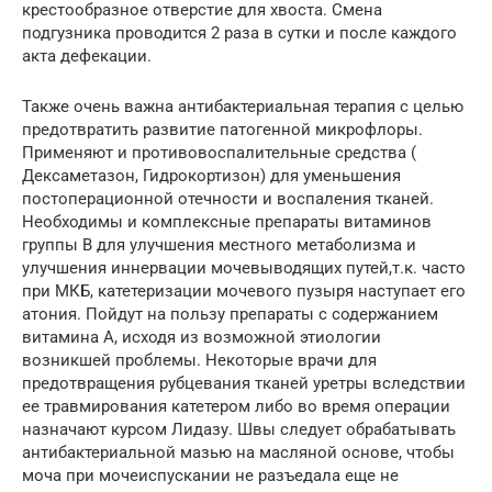
крестообразное отверстие для хвоста. Смена
подгузника проводится 2 раза в сутки и после каждого
акта дефекации.
Также очень важна антибактериальная терапия с целью
предотвратить развитие патогенной микрофлоры.
Применяют и противовоспалительные средства (
Дексаметазон, Гидрокортизон) для уменьшения
постоперационной отечности и воспаления тканей.
Необходимы и комплексные препараты витаминов
группы В для улучшения местного метаболизма и
улучшения иннервации мочевыводящих путей,т.к. часто
при МКБ, катетеризации мочевого пузыря наступает его
атония. Пойдут на пользу препараты с содержанием
витамина А, исходя из возможной этиологии
возникшей проблемы. Некоторые врачи для
предотвращения рубцевания тканей уретры вследствии
ее травмирования катетером либо во время операции
назначают курсом Лидазу. Швы следует обрабатывать
антибактериальной мазью на масляной основе, чтобы
моча при мочеиспускании не разъедала еще не