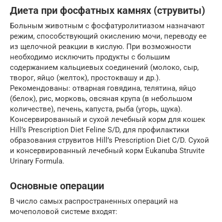
Диета при фосфатных камнях (струвиты)
Больным животным с фосфатуролитиазом назначают
режим, способствующий окислению мочи, переводу ее
из щелочной реакции в кислую. При возможности
необходимо исключить продукты с большим
содержанием кальциевых соединений (молоко, сыр,
творог, яйцо (желток), простоквашу и др.).
Рекомендованы: отварная говядина, телятина, яйцо
(белок), рис, морковь, овсяная крупа (в небольшом
количестве), печень, капуста, рыба (угорь, щука).
Консервированный и сухой лечебный корм для кошек
Hill’s Prescription Diet Feline S/D, для профилактики
образования струвитов Hill’s Prescription Diet С/D. Сухой
и консервированный лечебный корм Eukanuba Struvite
Urinary Formula.
Основные операции
В число самых распространенных операций на
мочеполовой системе входят: