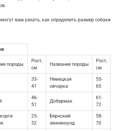
ов.
омогут вам узнать, как определить размер собаки
ые
Рост,
Рост,
ние породы
Название породы
см
см
33-
Немецкая
55-
41
овчарка
65
46-
61-
й
Доберман
51
72
корги
25-
Бернский
58-
ок
32
зенненхунд
70