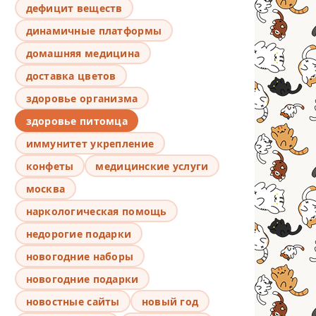
дефицит веществ
динамичные платформы
домашняя медицина
доставка цветов
здоровье организма
здоровье питомца
иммунитет укрепление
конфеты
медицинские услуги
москва
наркологическая помощь
недорогие подарки
новогодние наборы
новогодние подарки
новостные сайты
новый год