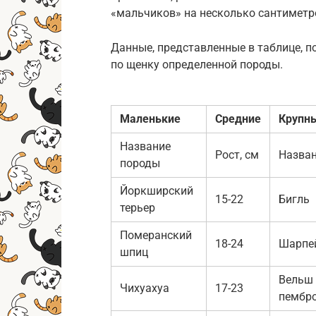
«мальчиков» на несколько сантиметр
Данные, представленные в таблице, п
по щенку определенной породы.
Маленькие
Средние
Крупн
Название
Рост, см
Назва
породы
Йоркширский
15-22
Бигль
терьер
Померанский
18-24
Шарпе
шпиц
Вельш 
Чихуахуа
17-23
пембр