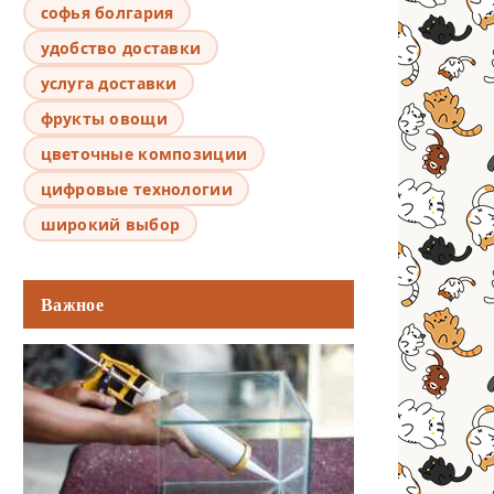
софья болгария
удобство доставки
услуга доставки
фрукты овощи
цветочные композиции
цифровые технологии
широкий выбор
Важное