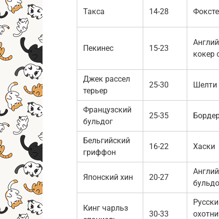
Такса
14-28
Фоксте
Англий
Пекинес
15-23
кокер 
Джек рассел
25-30
Шелти
терьер
Французский
25-35
Бордер
бульдог
Бельгийский
16-22
Хаски
гриффон
Англий
Японский хин
20-27
бульдо
Русски
Кинг чарльз
30-33
охотни