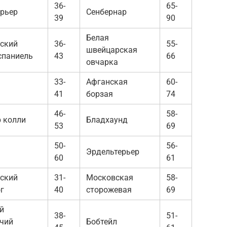
36-
65-
рьер
Сенбернар
39
90
Белая
ский
36-
55-
швейцарская
спаниель
43
66
овчарка
33-
Афганская
60-
41
борзая
74
46-
58-
 колли
Бладхаунд
53
69
50-
56-
Эрдельтерьер
60
61
ский
31-
Московская
58-
г
40
сторожевая
69
й
38-
51-
чий
Бобтейл