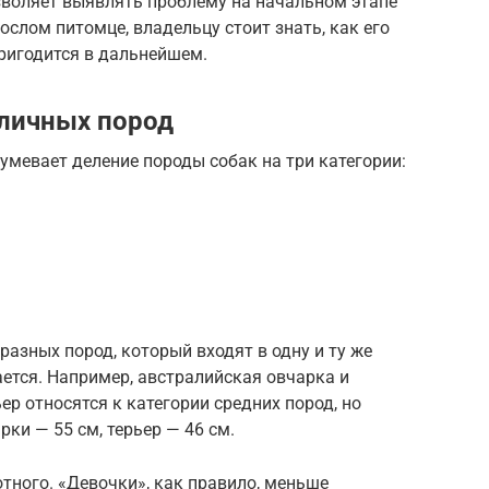
зволяет выявлять проблему на начальном этапе
рослом питомце, владельцу стоит знать, как его
ригодится в дальнейшем.
зличных пород
мевает деление породы собак на три категории:
разных пород, который входят в одну и ту же
ается. Например, австралийская овчарка и
 относятся к категории средних пород, но
ки — 55 см, терьер — 46 см.
отного. «Девочки», как правило, меньше