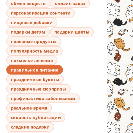
обмен веществ
онлайн заказ
персонализация контента
пищевые добавки
подарки детям
подарки цветы
полезные продукты
популярность медиа
похмелье лечение
правильное питание
праздничные букеты
праздничные сюрпризы
профилактика заболеваний
реальное время
скорость публикации
сладкие подарки