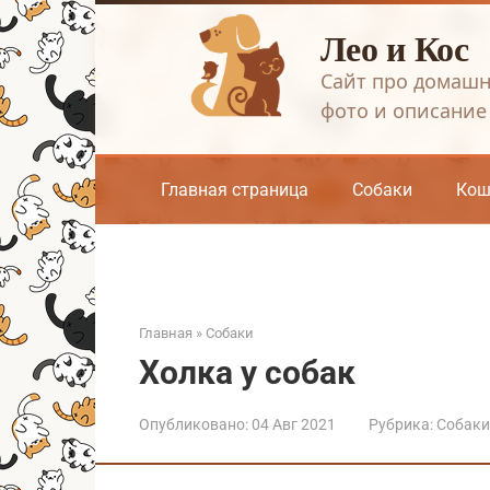
Перейти
Лео и Кос
к
контенту
Сайт про домашн
фото и описание
Главная страница
Собаки
Кош
Главная
»
Собаки
Холка у собак
Опубликовано:
04 Авг 2021
Рубрика:
Собаки