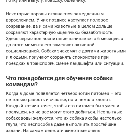
лотку или выгулу, поводку, ошейнику.
Некоторые породы отличаются замедленным
взрослением. У них позднее наступает половое
созревание, да и сами животные в целом дольше
сохраняют характерную «щенячью» беззаботность.
Здесь серьезное воспитание начинается с 6 месяцев, а
до этого момента его заменяют активной
социализацией. Собаку знакомят с другими животными
и людьми, приучают сохранять спокойствие при
поездках в транспорте, смене ландшафта или ситуации.
Что понадобится для обучения собаки
командам?
Когда в доме появляется четвероногий питомец – это
не только радость и счастье, но и немало хлопот.
Каждый хозяин хочет, чтобы его питомец был умен и
послушен, но не все могут этого добиться. Неопытные
собаководы жалуются, что их собака якобы настолько
глупа, что неспособна даже выполнить простейшие
задачи. На самом деле, эти животные очень