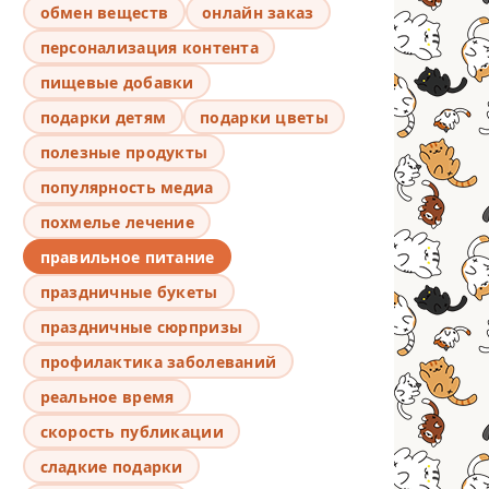
обмен веществ
онлайн заказ
персонализация контента
пищевые добавки
подарки детям
подарки цветы
полезные продукты
популярность медиа
похмелье лечение
правильное питание
праздничные букеты
праздничные сюрпризы
профилактика заболеваний
реальное время
скорость публикации
сладкие подарки