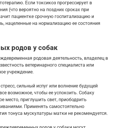
отерапию. Если токсикоз прогрессирует в
ния (что вероятно на поздних сроках при
начит пациентке срочную госпитализацию и
ь, нацеленные на нормализацию ее состояния
ых родов у собак
еждевременная родовая деятельность, владелец в
звестность ветеринарного специалиста или
ное учреждение.
 стресс, сильный испуг или волнение будущей
се возможное, чтобы ее успокоить. Собаку
ое место, приглушить свет, приободрить
живаниями. Применять самостоятельно
тия тонуса мускулатуры матки не рекомендуется.
 преждевременных родов у собаки могут