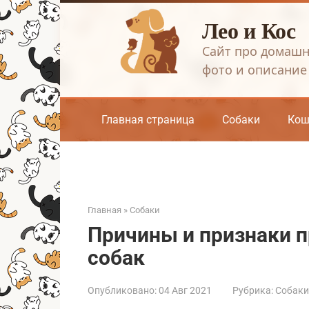
Перейти
Лео и Кос
к
контенту
Сайт про домашн
фото и описание
Главная страница
Собаки
Кош
Главная
»
Собаки
Причины и признаки 
собак
Опубликовано:
04 Авг 2021
Рубрика:
Собаки