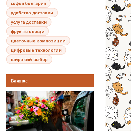
софья болгария
удобство доставки
услуга доставки
фрукты овощи
цветочные композиции
цифровые технологии
широкий выбор
Важное