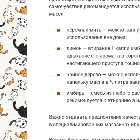
самочувствия рекомендуется исполь
масел:
перечная мята — можно капнут
использования вне дома;
лимон — втирание 1 капли имб
вдыхание его аромата в корот
настигающего приступа тошно
чайное дерево — можно исполь
капельку масла в ½ литра зак
имбирь — смесь из любого раст
рекомендуется к втиранию в н
Важно отдавать предпочтение качес
в специализированных магазинах или
Весьма безопасный и для беременной,