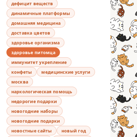
дефицит веществ
динамичные платформы
домашняя медицина
доставка цветов
здоровье организма
здоровье питомца
иммунитет укрепление
конфеты
медицинские услуги
москва
наркологическая помощь
недорогие подарки
новогодние наборы
новогодние подарки
новостные сайты
новый год