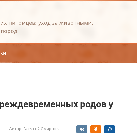
их питомцев: уход за животными,
 пород
ки
преждевременных родов у
Автор:
Алексей Смирнов