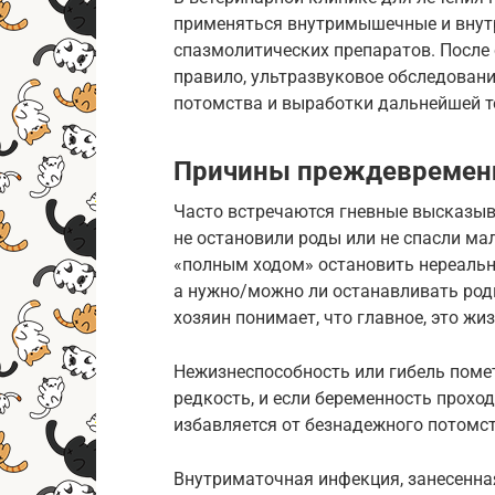
применяться внутримышечные и внут
спазмолитических препаратов. После 
правило, ультразвуковое обследован
потомства и выработки дальнейшей т
Причины преждевременн
Часто встречаются гневные высказыв
не остановили роды или не спасли мал
«полным ходом» остановить нереально
а нужно/можно ли останавливать роды
хозяин понимает, что главное, это жи
Нежизнеспособность или гибель помет
редкость, и если беременность проход
избавляется от безнадежного потомст
Внутриматочная инфекция, занесенная