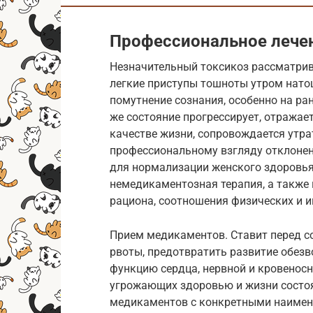
Профессиональное лечен
Незначительный токсикоз рассматрив
легкие приступы тошноты утром натощ
помутнение сознания, особенно на ра
же состояние прогрессирует, отражае
качестве жизни, сопровождается утра
профессиональному взгляду отклоне
для нормализации женского здоровья.
немедикаментозная терапия, а также 
рациона, соотношения физических и и
Прием медикаментов. Ставит перед с
рвоты, предотвратить развитие обез
функцию сердца, нервной и кровеносн
угрожающих здоровью и жизни состоян
медикаментов с конкретными наимен