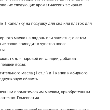
зование следующих ароматических эфирных
ь 1 капельку на подушку для сна или платок для
ирного масла на ладонь или запястье, а затем
кие сроки приводит в чувство после
ты;
зовать для паровой ингаляции, добавив
ипевшей воды;
ительного масла (1 ст.л.) и 1 капли имбирного
адпупковую область.
твенным ароматическим маслам, приобретенным
 аптеках. Гомеопатия
 и для плода способ преодолеть токсикоз — это