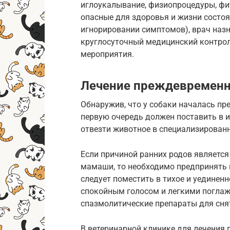
иглоукалывание, физиопроцедуры, фит
опасные для здоровья и жизни состоя
игнорировании симптомов), врач наз
круглосуточный медицинский контрол
мероприятия.
Лечение преждевременн
Обнаружив, что у собаки началась пр
первую очередь должен поставить в и
отвезти животное в специализирован
Если причиной ранних родов является
мамаши, то необходимо предпринять в
следует поместить в тихое и уединенн
спокойным голосом и легкими погла
спазмолитические препараты для сня
В ветеринарной клинике для лечения