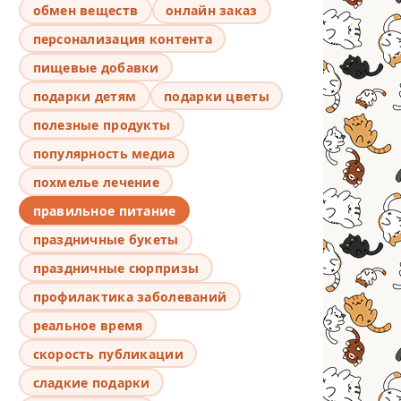
обмен веществ
онлайн заказ
персонализация контента
пищевые добавки
подарки детям
подарки цветы
полезные продукты
популярность медиа
похмелье лечение
правильное питание
праздничные букеты
праздничные сюрпризы
профилактика заболеваний
реальное время
скорость публикации
сладкие подарки