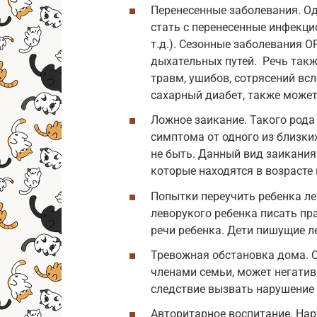
Перенесенные заболевания. О
стать с перенесенные инфекци
т.д.). Сезонные заболевания О
дыхательных путей. Речь такж
травм, ушибов, сотрясений вс
сахарный диабет, также может
Ложное заикание. Такого рода
симптома от одного из близки
не быть. Данный вид заикания
которые находятся в возрасте
Попытки переучить ребенка ле
леворукого ребенка писать пр
речи ребенка. Дети пишущие 
Тревожная обстановка дома. 
членами семьи, может негатив
следствие вызвать нарушение 
Авторитарное воспитание. Нар