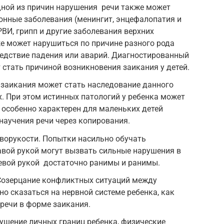
дной из причин нарушения речи также может
онные заболевания (менингит, энцефалопатия и
РВИ, грипп и другие заболевания верхних
е может нарушиться по причине разного рода
ледствие падения или аварий. Диагностированный
 стать причиной возникновения заикания у детей.
 заикания может стать наследование данного
х. При этом истинных патологий у ребенка может
 особенно характерен для маленьких детей
 научения речи через копирования.
ворукости. Попытки насильно обучать
авой рукой могут вызвать сильные нарушения в
левой рукой достаточно ранимы и ранимы.
Созерцание конфликтных ситуаций между
но сказаться на нервной системе ребенка, как
речи в форме заикания.
ушение личных границ ребенка, физические