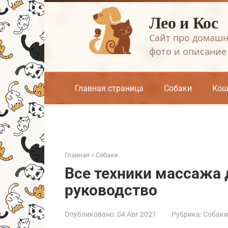
Перейти
Лео и Кос
к
контенту
Сайт про домашн
фото и описание
Главная страница
Собаки
Кош
Главная
»
Собаки
Все техники массажа 
руководство
Опубликовано:
04 Авг 2021
Рубрика:
Собаки