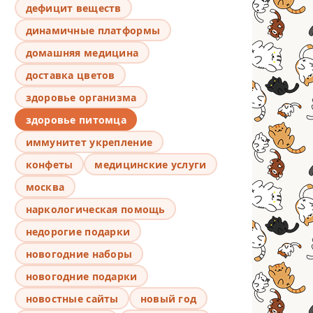
дефицит веществ
динамичные платформы
домашняя медицина
доставка цветов
здоровье организма
здоровье питомца
иммунитет укрепление
конфеты
медицинские услуги
москва
наркологическая помощь
недорогие подарки
новогодние наборы
новогодние подарки
новостные сайты
новый год