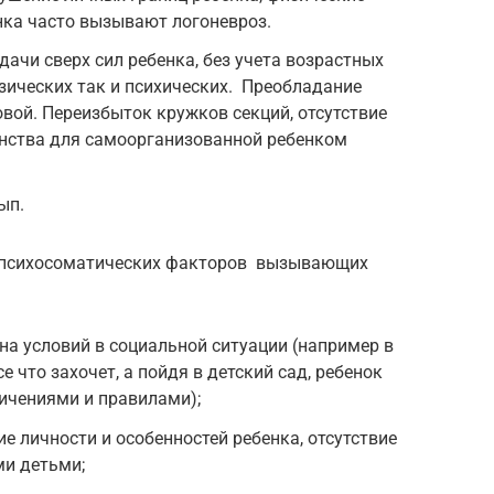
нка часто вызывают логоневроз.
ачи сверх сил ребенка, без учета возрастных
зических так и психических. Преобладание
овой. Переизбыток кружков секций, отсутствие
анства для самоорганизованной ребенком
ып.
д психосоматических факторов вызывающих
ена условий в социальной ситуации (например в
е что захочет, а пойдя в детский сад, ребенок
ничениями и правилами);
е личности и особенностей ребенка, отсутствие
ми детьми;