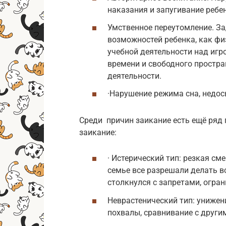
наказания и запугивание ребе
Умственное переутомление. Зад
возможностей ребенка, как фи
учебной деятельности над игр
времени и свободного простр
деятельности.
·Нарушение режима сна, недос
Среди причин заикание есть ещё ря
заикание:
· Истерический тип: резкая см
семье все разрешали делать вс
столкнулся с запретами, огра
Неврастенический тип: унижени
похвалы, сравнивание с други