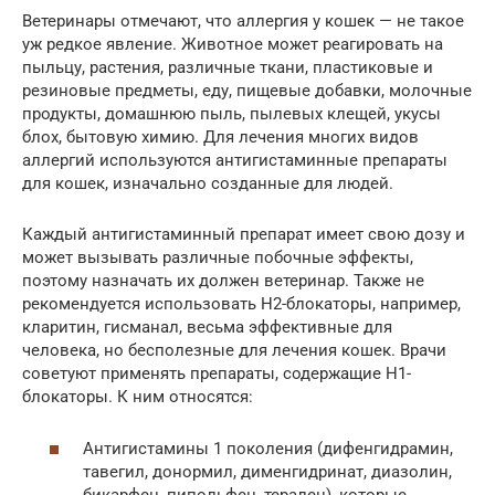
Ветеринары отмечают, что аллергия у кошек — не такое
уж редкое явление. Животное может реагировать на
пыльцу, растения, различные ткани, пластиковые и
резиновые предметы, еду, пищевые добавки, молочные
продукты, домашнюю пыль, пылевых клещей, укусы
блох, бытовую химию. Для лечения многих видов
аллергий используются антигистаминные препараты
для кошек, изначально созданные для людей.
Каждый антигистаминный препарат имеет свою дозу и
может вызывать различные побочные эффекты,
поэтому назначать их должен ветеринар. Также не
рекомендуется использовать Н2-блокаторы, например,
кларитин, гисманал, весьма эффективные для
человека, но бесполезные для лечения кошек. Врачи
советуют применять препараты, содержащие Н1-
блокаторы. К ним относятся:
Антигистамины 1 поколения (дифенгидрамин,
тавегил, донормил, дименгидринат, диазолин,
бикарфен, пипольфен, терален), которые