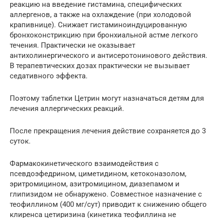
реакцию на введение гистамина, специфических
аллергенов, а также на охлаждение (при холодовой
крапивнице). Снижает гистаминоиндуцированную
бронхоконстрикцию при бронхиальной астме легкого
течения. Практически не оказывает
антихолинергического и антисеротонинового действия.
В терапевтических дозах практически не вызывает
седативного эффекта.
Поэтому таблетки Цетрин могут назначаться детям для
лечения аллергических реакций.
После прекращения лечения действие сохраняется до 3
суток.
Фармакокинетического взаимодействия с
псевдоэфедрином, циметидином, кетоконазолом,
эритромицином, азитромицином, диазепамом и
глипизидом не обнаружено. Совместное назначение с
теофиллином (400 мг/сут) приводит к снижению общего
клиренса цетиризина (кинетика теофиллина не