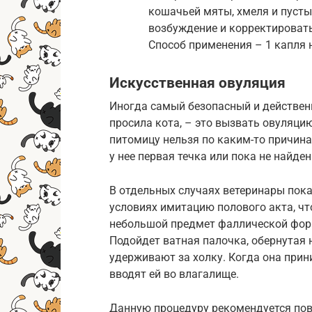
кошачьей мяты, хмеля и пусты
возбуждение и корректировать
Способ применения – 1 капля н
Искусственная овуляция
Иногда самый безопасный и действенн
просила кота, – это вызвать овуляцию
питомицу нельзя по каким-то причина
у нее первая течка или пока не найд
В отдельных случаях ветеринары пок
условиях имитацию полового акта, чт
небольшой предмет фаллической форм
Подойдет ватная палочка, обернутая 
удерживают за холку. Когда она прин
вводят ей во влагалище.
Данную процедуру рекомендуется повто