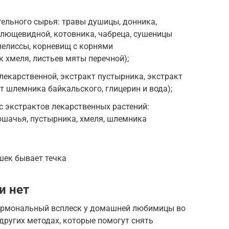
тельного сырья: травы душицы, донника,
плющевидной, котовника, чабреца, сушеницы
мелиссы, корневищ с корнями
 хмеля, листьев мяты перечной);
екарственной, экстракт пустырника, экстракт
т шлемника байкальского, глицерин и вода);
кс экстрактов лекарственных растений:
ошачья, пустырника, хмеля, шлемника
ошек бывает течка
и нет
гормональный всплеск у домашней любимицы во
других методах, которые помогут снять