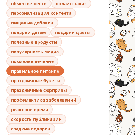
обмен веществ
онлайн заказ
персонализация контента
пищевые добавки
подарки детям
подарки цветы
полезные продукты
популярность медиа
похмелье лечение
правильное питание
праздничные букеты
праздничные сюрпризы
профилактика заболеваний
реальное время
скорость публикации
сладкие подарки