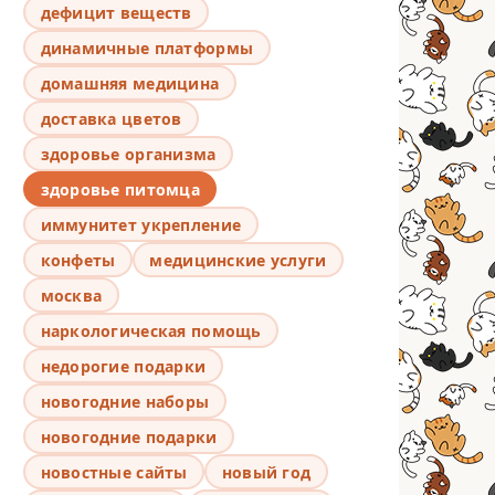
дефицит веществ
динамичные платформы
домашняя медицина
доставка цветов
здоровье организма
здоровье питомца
иммунитет укрепление
конфеты
медицинские услуги
москва
наркологическая помощь
недорогие подарки
новогодние наборы
новогодние подарки
новостные сайты
новый год