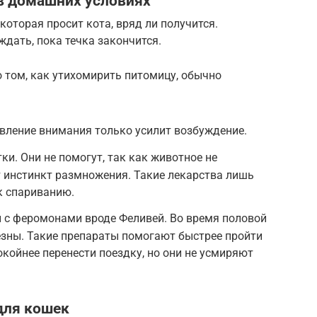
в домашних условиях
которая просит кота, вряд ли получится.
ждать, пока течка закончится.
 том, как утихомирить питомицу, обычно
вление внимания только усилит возбуждение.
и. Они не помогут, так как животное не
 инстинкт размножения. Такие лекарства лишь
к спариванию.
 с феромонами вроде Феливей. Во время половой
езны. Такие препараты помогают быстрее пройти
окойнее перенести поездку, но они не усмиряют
для кошек