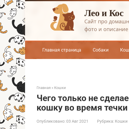
Перейти
Лео и Кос
к
контенту
Сайт про домашн
фото и описание
Главная страница
Собаки
Кош
Главная
»
Кошки
Чего только не сдела
кошку во время течки
Опубликовано:
03 Авг 2021
Рубрика:
Кошки