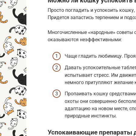
Можно ли кошку успокоить 
Просто погладить и успокоить кошку, 
Придется запастись терпением и подо
Многочисленные «народные» советы о
оказываются неэффективными:
Чаще гладить любимицу. Проя
Давать успокоительные таблетк
испытывает стресс. Им движет
немного притупляют желание 
Пропаивать кошку средствами
охоты они совершенно беспол
адаптацию на новом месте, сп
природные инстинкты.
Успокаивающие препараты 