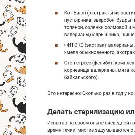
Кот-Баюн (экстракты из расти
пустырника, зверобоя, будры 
топяной, солянки холмовой и 
валерианы,боярышника, шишек
ФИТЭКС (экстракт валерианы л
хмеля обыкновенного, экстрак
Стоп стресс (фенибут, компле
корневища валерианы, мята к
байкальского).
Это интересно: Сколько раз в год у к
Делать стерилизацию ил
Испытав на своем опыте очередной 
время течки, многие задумываются о 