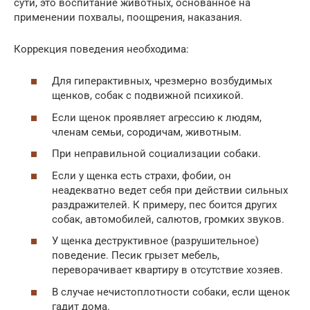
сути, это воспитание животных, основанное на
применении похвалы, поощрения, наказания.
Коррекция поведения необходима:
Для гиперактивных, чрезмерно возбудимых
щенков, собак с подвижной психикой.
Если щенок проявляет агрессию к людям,
членам семьи, сородичам, животным.
При неправильной социализации собаки.
Если у щенка есть страхи, фобии, он
неадекватно ведет себя при действии сильных
раздражителей. К примеру, пес боится других
собак, автомобилей, салютов, громких звуков.
У щенка деструктивное (разрушительное)
поведение. Песик грызет мебель,
переворачивает квартиру в отсутствие хозяев.
В случае нечистоплотности собаки, если щенок
гадит дома.