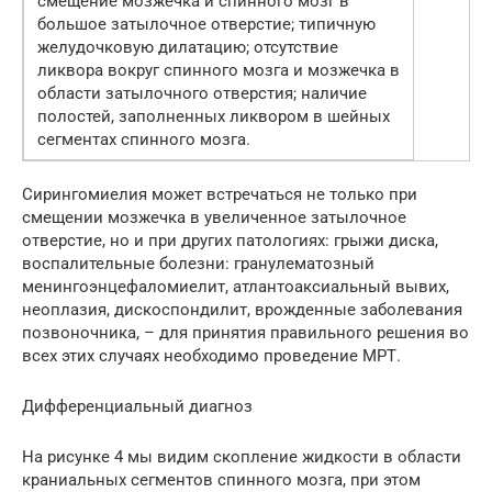
смещение мозжечка и спинного мозг в
большое затылочное отверстие; типичную
желудочковую дилатацию; отсутствие
ликвора вокруг спинного мозга и мозжечка в
области затылочного отверстия; наличие
полостей, заполненных ликвором в шейных
сегментах спинного мозга.
Сирингомиелия может встречаться не только при
смещении мозжечка в увеличенное затылочное
отверстие, но и при других патологиях: грыжи диска,
воспалительные болезни: гранулематозный
менингоэнцефаломиелит, атлантоаксиальный вывих,
неоплазия, дискоспондилит, врожденные заболевания
позвоночника, – для принятия правильного решения во
всех этих случаях необходимо проведение МРТ.
Дифференциальный диагноз
На рисунке 4 мы видим скопление жидкости в области
краниальных сегментов спинного мозга, при этом