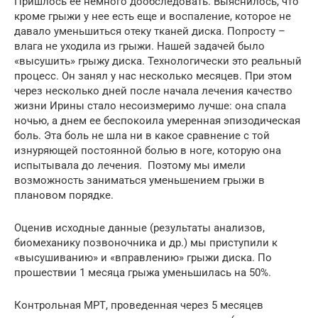
Пришлось ее немного дообследовать. Выяснилось, что
кроме грыжи у нее есть еще и воспаление, которое не
давало уменьшиться отеку тканей диска. Попросту –
влага не уходила из грыжи. Нашей задачей было
«высушить» грыжу диска. Технологически это реальный
процесс. Он занял у нас несколько месяцев. При этом
через несколько дней после начала лечения качество
жизни Ирины стало несоизмеримо лучше: она спала
ночью, а днем ее беспокоила умеренная эпизодическая
боль. Эта боль не шла ни в какое сравнение с той
изнуряющей постоянной болью в ноге, которую она
испытывала до лечения. Поэтому мы имели
возможность заниматься уменьшением грыжи в
плановом порядке.
Оценив исходные данные (результаты анализов,
биомеханику позвоночника и др.) мы приступили к
«высушиванию» и «вправлению» грыжи диска. По
прошествии 1 месяца грыжа уменьшилась на 50%.
Контрольная МРТ, проведенная через 5 месяцев