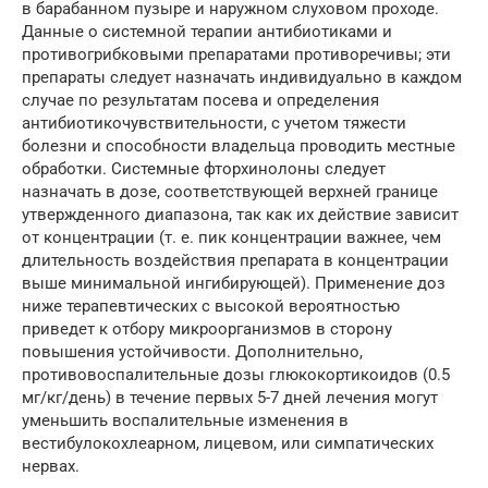
в барабанном пузыре и наружном слуховом проходе.
Данные о системной терапии антибиотиками и
противогрибковыми препаратами противоречивы; эти
препараты следует назначать индивидуально в каждом
случае по результатам посева и определения
антибиотикочувствительности, с учетом тяжести
болезни и способности владельца проводить местные
обработки. Системные фторхинолоны следует
назначать в дозе, соответствующей верхней границе
утвержденного диапазона, так как их действие зависит
от концентрации (т. е. пик концентрации важнее, чем
длительность воздействия препарата в концентрации
выше минимальной ингибирующей). Применение доз
ниже терапевтических с высокой вероятностью
приведет к отбору микроорганизмов в сторону
повышения устойчивости. Дополнительно,
противовоспалительные дозы глюкокортикоидов (0.5
мг/кг/день) в течение первых 5-7 дней лечения могут
уменьшить воспалительные изменения в
вестибулокохлеарном, лицевом, или симпатических
нервах.