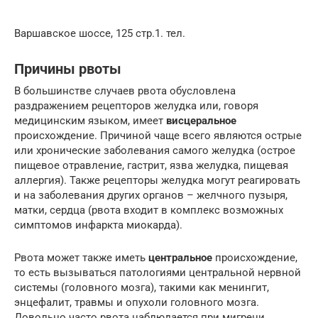
Варшавское шоссе, 125 стр.1. тел.
Причины рвоты
В большинстве случаев рвота обусловлена
раздражением рецепторов желудка или, говоря
медицинским языком, имеет
висцеральное
происхождение. Причиной чаще всего являются острые
или хронические заболевания самого желудка (острое
пищевое отравление, гастрит, язва желудка, пищевая
аллергия). Также рецепторы желудка могут реагировать
и на заболевания других органов – желчного пузыря,
матки, сердца (рвота входит в комплекс возможных
симптомов инфаркта миокарда).
Рвота может также иметь
центральное
происхождение,
то есть вызываться патологиями центральной нервной
системы (головного мозга), такими как менингит,
энцефалит, травмы и опухоли головного мозга.
Довольно часто рвота наблюдается при мигрени.