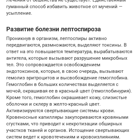
Лечения от бешенства не существует. Единственный
гуманный способ избавить животное от мучений —
усыпление.
Развитие болезни лептоспироза
Проникнув в организм, лептоспиры активно
передвигаются, размножаются, выделяют токсины. В
ответ на это повышается температура, вырабатываются
антитела, которые вызывают разрушение микробных
тел. Это сопровождается освобождением
эндотоксинов, которые, в свою очередь, вызывают
гемолиз эритроцитов и высвобождение гемоглобина.
Гемоглобин в больших количествах выделяется с
мочой, окрашивая ее в красный цвет (гемоглобинурия).
Кроме того, гемоглобин окрашивает кожу, слизистые
оболочки и склеру в желто-красный цвет.
Активизируются свертывающие системы крови.
Кровеносные капилляры закупориваются кровяными
сгустками, что приводит к некротизации обширных
участков тканей и органов. Истощение свертывающих
систем ведет к кровотечениям и кровоизлияниям.