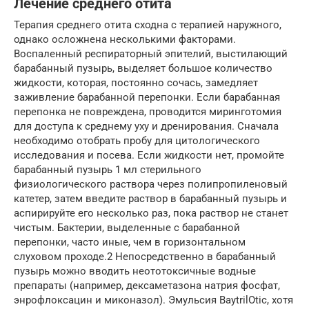
Лечение среднего отита
Терапия среднего отита сходна с терапией наружного,
однако осложнена несколькими факторами.
Воспаленный респираторный эпителий, выстилающий
барабанный пузырь, выделяет большое количество
жидкости, которая, постоянно сочась, замедляет
заживление барабанной перепонки. Если барабанная
перепонка не повреждена, проводится миринготомия
для доступа к среднему уху и дренирования. Сначала
необходимо отобрать пробу для цитологического
исследования и посева. Если жидкости нет, промойте
барабанный пузырь 1 мл стерильного
физиологического раствора через полипропиленовый
катетер, затем введите раствор в барабанный пузырь и
аспирируйте его несколько раз, пока раствор не станет
чистым. Бактерии, выделенные с барабанной
перепонки, часто иные, чем в горизонтальном
слуховом проходе.2 Непосредственно в барабанный
пузырь можно вводить неототоксичные водные
препараты (например, дексаметазона натрия фосфат,
энрофлоксацин и миконазол). Эмульсия BaytrilOtic, хотя