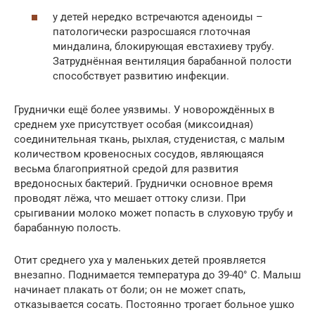
у детей нередко встречаются аденоиды –
патологически разросшаяся глоточная
миндалина, блокирующая евстахиеву трубу.
Затруднённая вентиляция барабанной полости
способствует развитию инфекции.
Груднички ещё более уязвимы. У новорождённых в
среднем ухе присутствует особая (миксоидная)
соединительная ткань, рыхлая, студенистая, с малым
количеством кровеносных сосудов, являющаяся
весьма благоприятной средой для развития
вредоносных бактерий. Груднички основное время
проводят лёжа, что мешает оттоку слизи. При
срыгивании молоко может попасть в слуховую трубу и
барабанную полость.
Отит среднего уха у маленьких детей проявляется
внезапно. Поднимается температура до 39-40° C. Малыш
начинает плакать от боли; он не может спать,
отказывается сосать. Постоянно трогает больное ушко