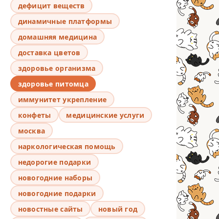
дефицит веществ
динамичные платформы
домашняя медицина
доставка цветов
здоровье организма
здоровье питомца
иммунитет укрепление
конфеты
медицинские услуги
москва
наркологическая помощь
недорогие подарки
новогодние наборы
новогодние подарки
новостные сайты
новый год