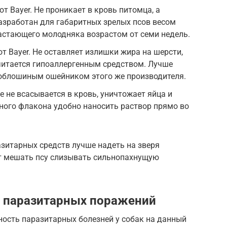
т Bayer. Не проникает в кровь питомца, а
Разработан для габаритных зрелых псов весом
растающего молодняка возрастом от семи недель.
т Bayer. Не оставляет излишки жира на шерсти,
читается гипоаллергенным средством. Лучше
воблошиным ошейником этого же производителя.
е не всасывается в кровь, уничтожает яйца и
ного флакона удобно наносить раствор прямо во
зитарных средств лучше надеть на зверя
т мешать псу слизывать сильнопахнущую
а паразитарных поражений
ость паразитарных болезней у собак на данный