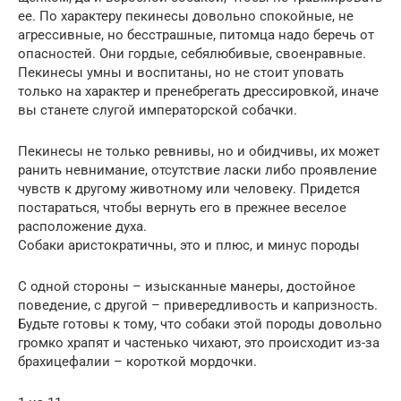
ее. По характеру пекинесы довольно спокойные, не
агрессивные, но бесстрашные, питомца надо беречь от
опасностей. Они гордые, себялюбивые, своенравные.
Пекинесы умны и воспитаны, но не стоит уповать
только на характер и пренебрегать дрессировкой, иначе
вы станете слугой императорской собачки.
Пекинесы не только ревнивы, но и обидчивы, их может
ранить невнимание, отсутствие ласки либо проявление
чувств к другому животному или человеку. Придется
постараться, чтобы вернуть его в прежнее веселое
расположение духа.
Собаки аристократичны, это и плюс, и минус породы
С одной стороны – изысканные манеры, достойное
поведение, с другой – привередливость и капризность.
Будьте готовы к тому, что собаки этой породы довольно
громко храпят и частенько чихают, это происходит из-за
брахицефалии – короткой мордочки.