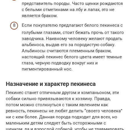
представитель породы. Часто щенки рождаются
с белыми отметинами на лбу и лапах, это не
является браком.
Если покупателю предлагают белого пекинеса с
голубыми глазами, стоит бежать прочь от такого
заводчика. Наивному человеку желают продать
альбиноса, выдав его за породистую собаку.
Альбиносы считаются племенным браком,
настоящий пекинес белого цвета имеет темные
глаза, черную подводку вокруг них и
пигментированный нос.
Назначение и характер пекинеса
Пекинес станет отличным другом и компаньоном, эти
собаки сильно привязываются к хозяину. Правда,
потом можно столкнуться с таким явлением как
ревность, пекинесы не любят делить “своего человека”
ни с кем более. Данная порода подходит для всех, но
маленьким детям следует быть осторожными с
щенком, да и взрослой собакой, чтобы не травмировать