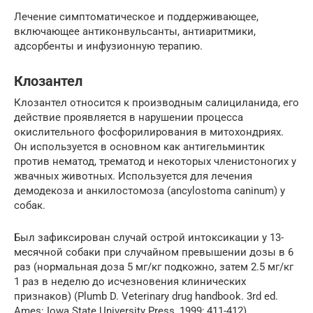
Лечение симптоматическое и поддерживающее,
включающее антиконвульсанты, антиаритмики,
адсорбенты и инфузионную терапию.
Клозантел
Клозантел относится к производным салициланида, его
действие проявляется в нарушении процесса
окислительного фосфорилирования в митохондриях.
Он используется в основном как антигельминтик
против нематод, трематод и некоторых членистоногих у
жвачных животных. Используется для лечения
демодекоза и анкилостомоза (ancylostoma caninum) у
собак.
Был зафиксирован случай острой интоксикации у 13-
месячной собаки при случайном превышении дозы в 6
раз (нормальная доза 5 мг/кг подкожно, затем 2.5 мг/кг
1 раз в неделю до исчезновения клинических
признаков) (Plumb D. Veterinary drug handbook. 3rd ed.
Ames: Iowa State University Press, 1999; 411-412).