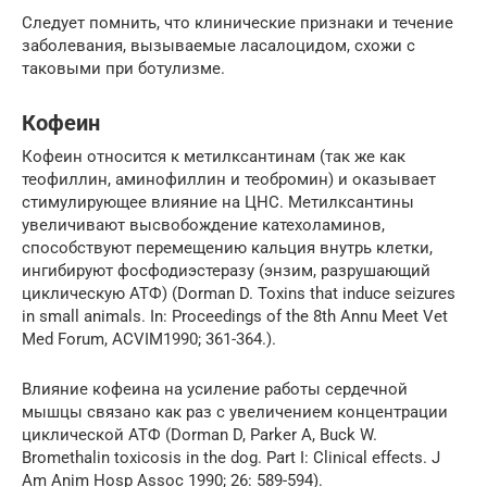
Следует помнить, что клинические признаки и течение
заболевания, вызываемые ласалоцидом, схожи с
таковыми при ботулизме.
Кофеин
Кофеин относится к метилксантинам (так же как
теофиллин, аминофиллин и теобромин) и оказывает
стимулирующее влияние на ЦНС. Метилксантины
увеличивают высвобождение катехоламинов,
способствуют перемещению кальция внутрь клетки,
ингибируют фосфодиэстеразу (энзим, разрушающий
циклическую АТФ) (Dorman D. Toxins that induce seizures
in small animals. In: Proceedings of the 8th Annu Meet Vet
Med Forum, ACVIM1990; 361-364.).
Влияние кофеина на усиление работы сердечной
мышцы связано как раз с увеличением концентрации
циклической АТФ (Dorman D, Parker A, Buck W.
Bromethalin toxicosis in the dog. Part I: Clinical effects. J
Am Anim Hosp Assoc 1990; 26: 589-594).