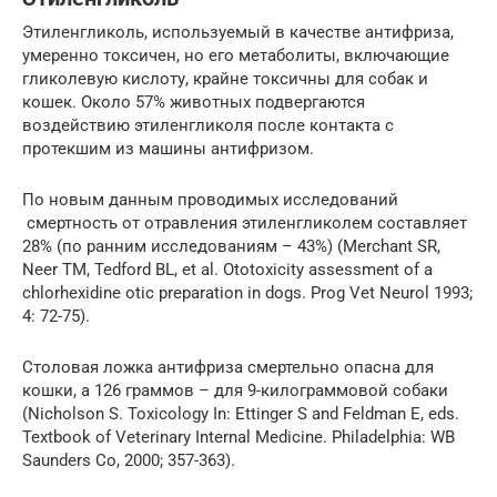
Этиленгликоль, используемый в качестве антифриза,
умеренно токсичен, но его метаболиты, включающие
гликолевую кислоту, крайне токсичны для собак и
кошек. Около 57% животных подвергаются
воздействию этиленгликоля после контакта с
протекшим из машины антифризом.
По новым данным проводимых исследований
смертность от отравления этиленгликолем составляет
28% (по ранним исследованиям – 43%) (Merchant SR,
Neer TM, Tedford BL, et al. Ototoxicity assessment of a
chlorhexidine otic preparation in dogs. Prog Vet Neurol 1993;
4: 72-75).
Столовая ложка антифриза смертельно опасна для
кошки, а 126 граммов – для 9-килограммовой собаки
(Nicholson S. Toxicology In: Ettinger S and Feldman E, eds.
Textbook of Veterinary Internal Medicine. Philadelphia: WB
Saunders Co, 2000; 357-363).