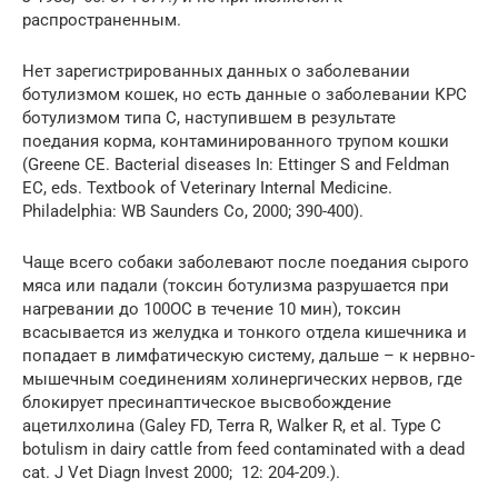
распространенным.
Нет зарегистрированных данных о заболевании
ботулизмом кошек, но есть данные о заболевании КРС
ботулизмом типа С, наступившем в результате
поедания корма, контаминированного трупом кошки
(Greene CE. Bacterial diseases In: Ettinger S and Feldman
EC, eds. Textbook of Veterinary Internal Medicine.
Philadelphia: WB Saunders Co, 2000; 390-400).
Чаще всего собаки заболевают после поедания сырого
мяса или падали (токсин ботулизма разрушается при
нагревании до 100ОС в течение 10 мин), токсин
всасывается из желудка и тонкого отдела кишечника и
попадает в лимфатическую систему, дальше – к нервно-
мышечным соединениям холинергических нервов, где
блокирует пресинаптическое высвобождение
ацетилхолина (Galey FD, Terra R, Walker R, et al. Type C
botulism in dairy cattle from feed contaminated with a dead
cat. J Vet Diagn Invest 2000; 12: 204-209.).