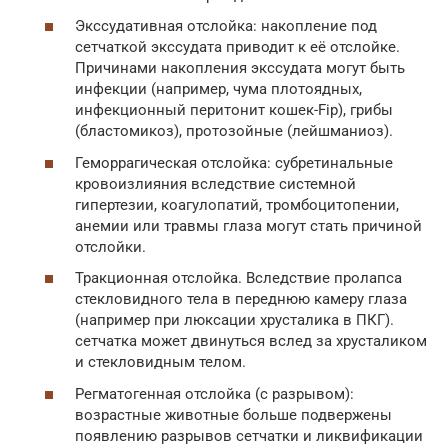
Экссудативная отслойка: накопление под
сетчаткой экссудата приводит к её отслойке.
Причинами накопления экссудата могут быть
инфекции (например, чума плотоядных,
инфекционный перитонит кошек-Fip), грибы
(бластомикоз), протозойные (лейшманиоз).
Геморрагическая отслойка: субретинальные
кровоизлияния вследствие системной
гипертезии, коагулопатий, тромбоцитопении,
анемии или травмы глаза могут стать причиной
отслойки.
Тракционная отслойка. Вследствие пролапса
стекловидного тела в переднюю камеру глаза
(например при люксации хрусталика в ПКГ).
сетчатка может двинуться вслед за хрусталиком
и стекловидным телом.
Регматогенная отслойка (с разрывом):
возрастные животные больше подвержены
появлению разрывов сетчатки и ликвификации