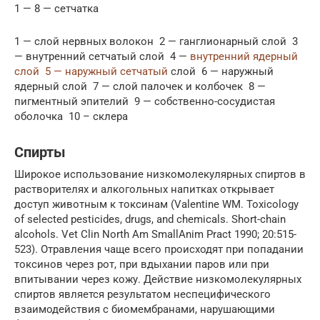
1 — 8 — сетчатка
1 — слой нервных волокон 2 — ганглионарный слой 3
— внутренний сетчатый слой 4 —
внутренний ядерный
слой 5 — наружный сетчатый
слой 6 — наружный
ядерный слой 7 — слой палочек и колбочек 8 —
пигментный эпителий 9 — собственно-сосудистая
оболочка 10 – склера
Спирты
Широкое использование низкомолекулярных спиртов в
растворителях и алкогольных напитках открывает
доступ животным к токсинам (Valentine WM. Toxicology
of selected pesticides, drugs, and chemicals. Short-chain
alcohols. Vet Clin North Am SmallAnim Pract 1990; 20:515-
523). Отравления чаще всего происходят при попадании
токсинов через рот, при вдыхании паров или при
впитывании через кожу. Действие низкомолекулярных
спиртов является результатом неспецифического
взаимодействия с биомембранами, нарушающими