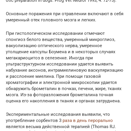
otic preparation in dogs. Prog Vet Neurol 1993; 4: 72-75).
Основные поражения при отравлении включают в себя
умеренный отек головного мозга и легких.
При гистологическом исследовании отмечают
спонгиоз белого вещества, умеренный микроглиоз,
вакуолизацию оптического нерва, умеренное
утолщение капсулы Боумена и в некоторых случаях
мегакариоцитоз в селезенке. Иногда при
ультраструктурном исследовании удается выявить
набухание аксонов, интрамиелиновую васкуляризацию
и расслоение миелина. При помощи газовой
хроматографии и электронной микроскопии удается
обнаружить брометалин в почках, печени, жире, тканях
мозга. Из-за фоторазложения брометалина точная
оценка его накопления в тканях и органах затруднена.
Экспериментальные исследования выявили, что
употребление сорбентов 3
раза в день перорально
является весьма действенной терапией (Thomas RJ.