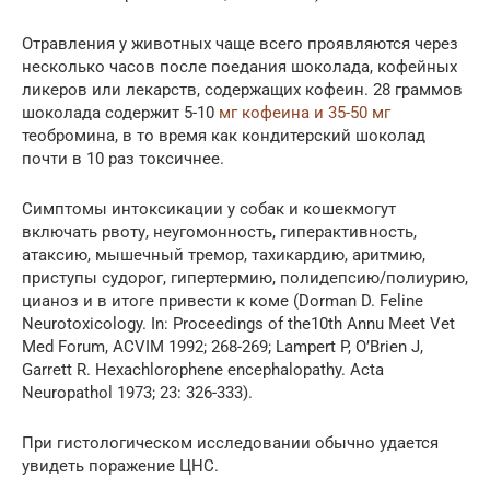
Отравления у животных чаще всего проявляются через
несколько часов после поедания шоколада, кофейных
ликеров или лекарств, содержащих кофеин. 28 граммов
шоколада содержит 5-10
мг кофеина и 35-50 мг
теобромина, в то время как кондитерский шоколад
почти в 10 раз токсичнее.
Симптомы интоксикации у собак и кошекмогут
включать рвоту, неугомонность, гиперактивность,
атаксию, мышечный тремор, тахикардию, аритмию,
приступы судорог, гипертермию, полидепсию/полиурию,
цианоз и в итоге привести к коме (Dorman D. Feline
Neurotoxicology. In: Proceedings of the10th Annu Meet Vet
Med Forum, ACVIM 1992; 268-269; Lampert P, O’Brien J,
Garrett R. Hexachlorophene encephalopathy. Acta
Neuropathol 1973; 23: 326-333).
При гистологическом исследовании обычно удается
увидеть поражение ЦНС.