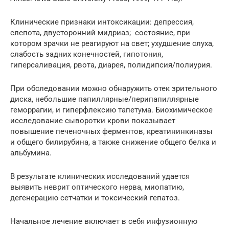
Клинические признаки интоксикации: депрессия,
слепота, двусторонний мидриаз; состояние, при
котором зрачки не реагируют на свет; ухудшение слуха,
слабость задних конечностей, гипотония,
гиперсаливация, рвота, диарея, полидипсия/полиурия.
При обследовании можно обнаружить отек зрительного
диска, небольшие папиллярные/перипапиллярные
геморрагии, и гиперфлексию тапетума. Биохимическое
исследование сыворотки крови показывает
повышение печеночных ферментов, креатининкиназы
и общего билирубина, а также снижение общего белка и
альбумина.
В результате клинических исследований удается
выявить неврит оптического нерва, миопатию,
дегенерацию сетчатки и токсический гепатоз.
Начальное лечение включает в себя инфузионную