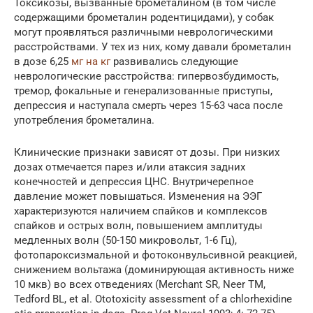
Токсикозы, вызванные брометалином (в том числе
содержащими брометалин родентицидами), у собак
могут проявляться различными неврологическими
расстройствами. У тех из них, кому давали брометалин
в дозе 6,25
мг на кг
развивались следующие
неврологические расстройства: гипервозбудимость,
тремор, фокальные и генерализованные приступы,
депрессия и наступала смерть через 15-63 часа после
употребления брометалина.
Клинические признаки зависят от дозы. При низких
дозах отмечается парез и/или атаксия задних
конечностей и депрессия ЦНС. Внутричерепное
давление может повышаться. Изменения на ЭЭГ
характеризуются наличием спайков и комплексов
спайков и острых волн, повышением амплитуды
медленных волн (50-150 микровольт, 1-6 Гц),
фотопароксизмальной и фотоконвульсивной реакцией,
снижением вольтажа (доминирующая активность ниже
10 мкв) во всех отведениях (Merchant SR, Neer TM,
Tedford BL, et al. Ototoxicity assessment of a chlorhexidine