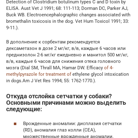
Detection of Clostridium botulinum types C and D toxin by
ELISA. Aust Vet J 1991; 68: 111-113; Dorman DC, Parker AJ,
Buck WB. Electroencephalographic changes associated with
bromethalin toxicosis in the dog. Vet Hum Toxicol 1991; 33:
9-11.).
В дополнение к сорбентам рекомендуется
дексаметазон в дозе 2 мг/кг, в/в, каждые 6 часов или
преднизолон 2-6 мг/кг ежедневно и манитол 500 мг/кг,
в/в, каждые 6 часов для снижения отека головного
мозга (Dial SM, Thrall MA, Hamar DW. Efficacy
of 4-
methylpyrazole for treatment of
ethylene glycol intoxication
in dogs.Am J Vet Res 1994; 55: 1762-1770.).
Откуда отслойка сетчатки у собаки?
Основными причинами можно выделить
следующие:
Врожденные аномалии: дисплазия сетчатки
(RD), аномалия глаз колли (CEA),
множественные врожденные аномалии.