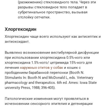
(разжижению) стекловидного тела. Через эти
разрывы стекловидное тело попадает в
субретинальное пространство, вызывая
отслойку сетчатки.
Хлоргексидин
Хлоргексидин чаще всего используют как антисептик и
антиоксидант.
Выявлено возникновение вестибулярной дисфункции
при использовании хлоргексидина 0.5%-ного или
хлоргексидина 1.5%-ного/ цетримида 15%-ного для
лечения
наружных отитов у собак
и кошек с
прободением барабанной перепонки (Booth N.
Stimulants In: Booth N and McDonald L, eds. Veterinary
pharmacology and therapeutics. 6th ed. Ames: Iowa State
university Press, 1988; 396-405).
Патологические изменения могут проявляться в
исчезновении сенсорного эпителия и дегенерации