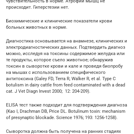
чувствительность в норме. Атрофии мышц не
происходит. Гиперстезии нет.
Биохимические и клинические показатели крови
больных животных в норме.
Диагностика основывается на анамнезе, клинических и
электродиагностических данных. Подтвердить диагноз
можно, исследуя на токсины содержимое желудка или
те продукты, которое съело животное; обнаружив
токсин в сыворотке крови и кале и проведя биопробу
на мышах с использованием специфического
антитоксина (Galey FD, Terra R, Walker R, et al. Type C
botulism in dairy cattle from feed contaminated with a dead
cat. J Vet Diagn Invest 2000; 12: 204-209).
ELISA тест также подходит для подтверждения диагноза
(Kao I, Drachman DB, Price DL. Botulinum toxin: mechanism
of presynaptic blockade. Science 1976; 193: 1256-1258).
Сыворотка должна быть получена на ранних стадиях