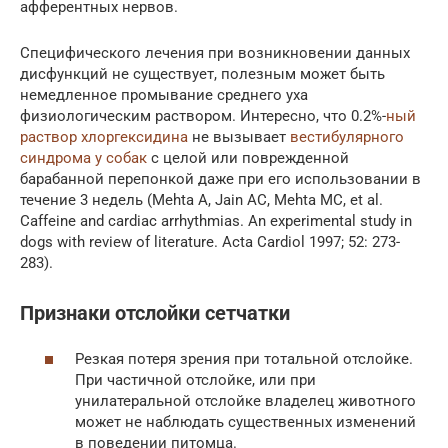
афферентных нервов.
Специфического лечения при возникновении данных
дисфункций не существует, полезным может быть
немедленное промывание среднего уха
физиологическим раствором. Интересно, что 0.2%-
ный
раствор хлоргексидина
не вызывает
вестибулярного
синдрома у собак
с целой или поврежденной
барабанной перепонкой даже при его использовании в
течение 3 недель (Mehta A, Jain AC, Mehta MC, et al.
Caffeine and cardiac arrhythmias. An experimental study in
dogs with review of literature. Acta Cardiol 1997; 52: 273-
283).
Признаки отслойки сетчатки
Резкая потеря зрения при тотальной отслойке.
При частичной отслойке, или при
унилатеральной отслойке владелец животного
может не наблюдать существенных изменений
в поведении питомца.