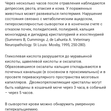
Через несколько часов после отравления наблюдаются
депрессия, рвота, атаксия и кома. У пораженных
животных может развиваться гипотермия. Нарушение
состояния связано с метаболическим ацидозом,
гиперосмолярностью сыворотки и в конечном счете с
отказом почек, полидипсией, полиурией, кальция
моногидрид и дигидрид кристаллурией и изостенурией
(Summers B, Cummings J, de Lahunta A. Veterinary
Neuropathology. St Louis: Mosby, 1995; 250-280).
Гликолевая кислота разрушается до муравьиной
кислоты, щавелевой кислоты и оксалатов.
Образовавшиеся оксалаты кальция откладываются в
почечных канальцах (в основном в проксимальных) и в
просвете периваскулярного пространства мозговых
капилляров. Двоякопреломляющие кристаллы могут
быть найдены в кошачьей моче через 3 часа, в собачьей
– через 5 часов.
В сыворотке крови можно обнаружить умеренную
гиперкальциемию.