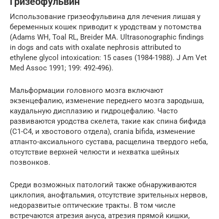
Гризеофульвин
Использование гризеофульвина для лечения лишая у
беременных кошек приводит к уродствам у потомства
(Adams WH, Toal RL, Breider MA. Ultrasonographic findings
in dogs and cats with oxalate nephrosis attributed to
ethylene glycol intoxication: 15 cases (1984-1988). J Am Vet
Med Assoc 1991; 199: 492-496).
Мальформации головного мозга включают
экзенцефалию, изменение переднего мозга зародыша,
каудальную дисплазию и гидроцефалию. Часто
развиваются уродства скелета, такие как спина бифида
(C1-C4, и хвостового отдела), crania bifida, изменение
атланто-аксиального сустава, расщелина твердого неба,
отсутствие верхней челюсти и нехватка шейных
позвонков.
Среди возможных патологий также обнаруживаются
циклопия, анофтальмия, отсутствие зрительных нервов,
недоразвитые оптические тракты. В том числе
встречаются атрезия ануса, атрезия прямой кишки,