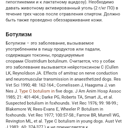
гипогликемии и к лактатному ацидозу). Необходимо
давать животному активированный уголь (2 г/кг ПО) в
течение трех часов после отравления спиртом. Должно
быть также проведено обеззараживание кожи.
Ботулизм
Ботулизм – это заболевание, вызываемое
употреблением в пищу продуктов или падали,
содержащих токсины, продуцируемые
спорами Clostridium botulinum. Считается, что у собак
это заболевание вызывается нейротоксином С (Cullen
LK, Reynoldson JA. Effects of amitraz on nerve conduction
and neuromuscular transmission in anaesthetized dogs. Res
Vet Sci 1990; 48: 162-164.; Cornelissen J, Haagsma J, van
Nes J.
Type C botulism in
five dogs. J Am Anim Hosp Assoc
1985; 21: 401-404.; Darke PG, Roberts TA, Smart JL, et al.
Suspected botulism in foxhounds. Vet Rec 1976; 99: 98-99.;
Blakemore W, Rees-Evans E, Wheeler P. Botulism in
foxhounds. Vet Rec 1977; 100:57-58.; Farrow BR, Murrell WG,
Revington ML, et al. Type C botulism in young dogs. Aust Vet
J 1983; 60: 374-377.) и не причисляется к