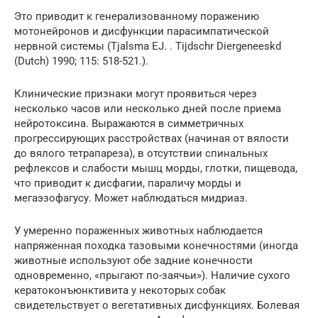
Это приводит к генерализованному поражению
мотонейронов и дисфункции парасимпатической
нервной системы (Tjalsma EJ. . Tijdschr Diergeneeskd
(Dutch) 1990; 115: 518-521.).
Клинические признаки могут проявиться через
несколько часов или несколько дней после приема
нейротоксина. Выражаются в симметричных
прогрессирующих расстройствах (начиная от вялости
до вялого тетрапареза), в отсутствии спинальных
рефлексов и слабости мышц морды, глотки, пищевода,
что приводит к дисфагии, параличу морды и
мегаэзофагусу. Может наблюдаться мидриаз.
У умеренно пораженных животных наблюдается
напряженная походка тазовыми конечностями (иногда
животные используют обе задние конечности
одновременно, «прыгают по-заячьи»). Наличие сухого
кератоконъюнктивита у некоторых собак
свидетельствует о вегетативных дисфункциях. Болевая